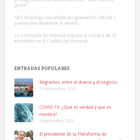
gente”
Leales.org » Gran Canaria
|
9.7.2025
SBT despliega una amplia programación cultural y
juvenil para dinamizar el verano
La Concejalía de Vivienda impulsa la compra de 26
inmuebles en El Castillo del Romeral
Adopción urgente
Busco adopción responsable para mi perra. Pastor alemán,
ENTRADAS POPULARES
hembra, 4 años. Por motivos personales ...
Leales.org » Gran Canaria
|
6.7.2025
Migrantes: entre el drama y el negocio
19 septiembre, 2020
COVID-19: ¿Qué es verdad y que es
mentira?
6 septiembre, 2020
SHIBA PERDIDO AVDA JOSE MESA Y LOPEZ
El presidente de la Plataforma de
PERRO MACHO RAZA SHIBA CON MICROCHIP PERDIDO HOY