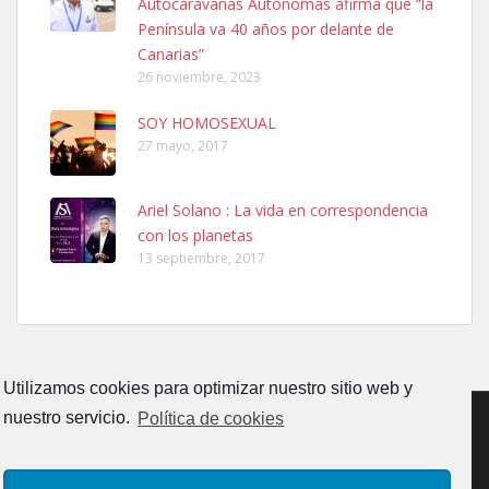
Autocaravanas Autónomas afirma que “la
06/07/2025 ZONA MESA Y LOPEZ. ES MUY ASUSTADIZO
Península va 40 años por delante de
Leales.org » Gran Canaria
|
6.7.2025
Canarias”
26 noviembre, 2023
SOY HOMOSEXUAL
27 mayo, 2017
Ariel Solano : La vida en correspondencia
Ninfa perdida
con los planetas
El día 5 se los perdió una ninfa papillera, asustada tiene miedo a la
13 septiembre, 2017
calle, se perdió por la zon...
Leales.org » Gran Canaria
|
6.7.2025
Utilizamos cookies para optimizar nuestro sitio web y
nuestro servicio.
Política de cookies
Adopcion
CONTACTO
AVISO LEGAL
POLÍTICA DE PRIVACIDAD