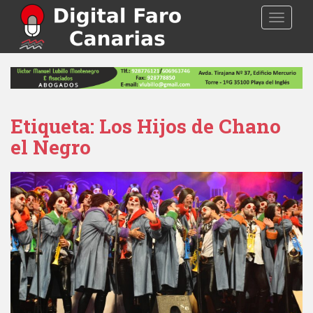
S
TOGGLE
k
i
p
t
o
m
a
Etiqueta: Los Hijos de Chano
i
el Negro
n
c
o
n
t
e
n
t