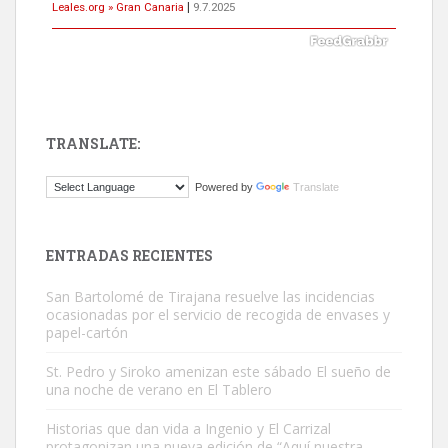
Leales.org » Gran Canaria
|
9.7.2025
TRANSLATE:
ADOPCIÓN URGENTE GATA TEROR GRAN CANARIA
Powered by
Translate
El ayuntamiento se va a llevar a Los Gatos callejeros de la zona los
próximos días, ella incluida...
Leales.org » Gran Canaria
|
9.7.2025
ENTRADAS RECIENTES
San Bartolomé de Tirajana resuelve las incidencias
ocasionadas por el servicio de recogida de envases y
papel-cartón
St. Pedro y Siroko amenizan este sábado El sueño de
una noche de verano en El Tablero
Gato manso encontrado
Este gato macho ha aparecido en la calle hace menos de un mes,
Historias que dan vida a Ingenio y El Carrizal
protagonizan una nueva edición de “Aquí nuestra
es muy manso y extremadamente cari...