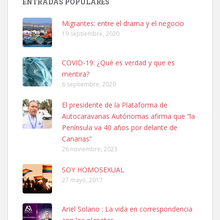
ENTRADAS POPULARES
hembra, 4 años. Por motivos personales ...
Leales.org » Gran Canaria
|
6.7.2025
Migrantes: entre el drama y el negocio
19 septiembre, 2020
COVID-19: ¿Qué es verdad y que es
mentira?
6 septiembre, 2020
SHIBA PERDIDO AVDA JOSE MESA Y LOPEZ
El presidente de la Plataforma de
PERRO MACHO RAZA SHIBA CON MICROCHIP PERDIDO HOY
Autocaravanas Autónomas afirma que “la
06/07/2025 ZONA MESA Y LOPEZ. ES MUY ASUSTADIZO
Península va 40 años por delante de
Leales.org » Gran Canaria
|
6.7.2025
Canarias”
26 noviembre, 2023
SOY HOMOSEXUAL
27 mayo, 2017
Ariel Solano : La vida en correspondencia
Ninfa perdida