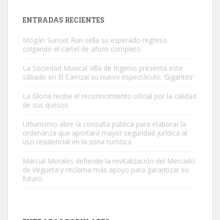
próximos días, ella incluida...
Leales.org » Gran Canaria
|
9.7.2025
ENTRADAS RECIENTES
Mogán Sunset Run sella su esperado regreso
colgando el cartel de aforo completo
La Sociedad Musical Villa de Ingenio presenta este
sábado en El Carrizal su nuevo espectáculo: ‘Gigantes’
Gato manso encontrado
La Gloria recibe el reconocimiento oficial por la calidad
Este gato macho ha aparecido en la calle hace menos de un mes,
de sus quesos
es muy manso y extremadamente cari...
Urbanismo abre la consulta pública para elaborar la
Leales.org » Gran Canaria
|
9.7.2025
ordenanza que aportará mayor seguridad jurídica al
uso residencial en la zona turística
Marcial Morales defiende la revitalización del Mercado
de Vegueta y reclama más apoyo para garantizar su
futuro.
Adopción urgente
Busco adopción responsable para mi perra. Pastor alemán,