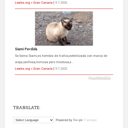
Leales.org » Gran Canaria
|
9.7.2025
Siami Perdida
Se llama Siami,es hembra de 4 años,esterilizada con marca de
oreja,cariñosa,mimosa pero miedosa,e...
Leales.org » Gran Canaria
|
9.7.2025
TRANSLATE:
ADOPCIÓN URGENTE GATA TEROR GRAN CANARIA
Powered by
Translate
El ayuntamiento se va a llevar a Los Gatos callejeros de la zona los