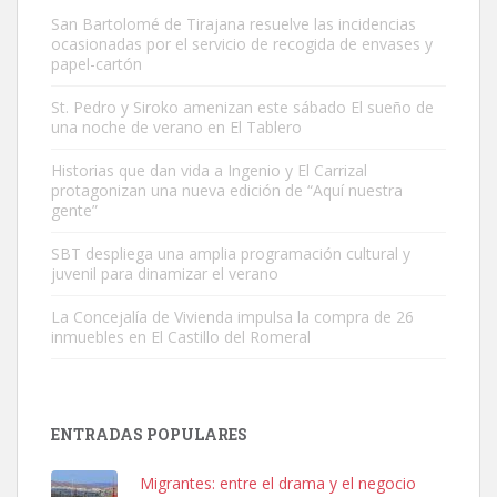
San Bartolomé de Tirajana resuelve las incidencias
ocasionadas por el servicio de recogida de envases y
papel-cartón
St. Pedro y Siroko amenizan este sábado El sueño de
una noche de verano en El Tablero
Adopción urgente
Busco adopción responsable para mi perra. Pastor alemán,
Historias que dan vida a Ingenio y El Carrizal
protagonizan una nueva edición de “Aquí nuestra
hembra, 4 años. Por motivos personales ...
gente”
Leales.org » Gran Canaria
|
6.7.2025
SBT despliega una amplia programación cultural y
juvenil para dinamizar el verano
La Concejalía de Vivienda impulsa la compra de 26
inmuebles en El Castillo del Romeral
SHIBA PERDIDO AVDA JOSE MESA Y LOPEZ
PERRO MACHO RAZA SHIBA CON MICROCHIP PERDIDO HOY
ENTRADAS POPULARES
06/07/2025 ZONA MESA Y LOPEZ. ES MUY ASUSTADIZO
Leales.org » Gran Canaria
|
6.7.2025
Migrantes: entre el drama y el negocio