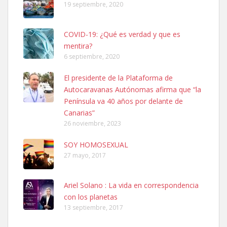
19 septiembre, 2020
COVID-19: ¿Qué es verdad y que es
mentira?
6 septiembre, 2020
Ninfa perdida
El presidente de la Plataforma de
El día 5 se los perdió una ninfa papillera, asustada tiene miedo a la
Autocaravanas Autónomas afirma que “la
calle, se perdió por la zon...
Península va 40 años por delante de
Leales.org » Gran Canaria
|
6.7.2025
Canarias”
26 noviembre, 2023
SOY HOMOSEXUAL
27 mayo, 2017
Ariel Solano : La vida en correspondencia
Adopcion
con los planetas
Busco casa de acogida para mi perrita ya que por temas de trabajo
13 septiembre, 2017
no la puedo tener. Solo gente r...
Leales.org » Gran Canaria
|
4.7.2025