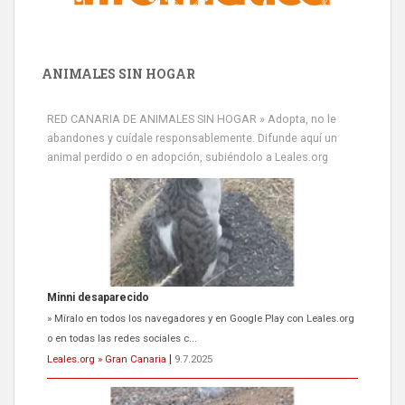
ANIMALES SIN HOGAR
RED CANARIA DE ANIMALES SIN HOGAR » Adopta, no le
abandones y cuídale responsablemente. Difunde aquí un
animal perdido o en adopción, subiéndolo a Leales.org
Siami Perdida
Se llama Siami,es hembra de 4 años,esterilizada con marca de
oreja,cariñosa,mimosa pero miedosa,e...
Leales.org » Gran Canaria
|
9.7.2025