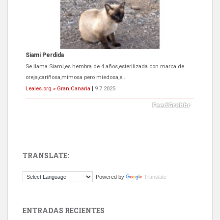
ADOPCIÓN URGENTE GATA TEROR GRAN CANARIA
El ayuntamiento se va a llevar a Los Gatos callejeros de la zona los
próximos días, ella incluida...
Leales.org » Gran Canaria
|
9.7.2025
TRANSLATE:
Gato manso encontrado
Powered by
Translate
Este gato macho ha aparecido en la calle hace menos de un mes,
es muy manso y extremadamente cari...
Leales.org » Gran Canaria
|
9.7.2025
ENTRADAS RECIENTES