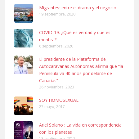
Leales.org » Gran Canaria
|
6.7.2025
Migrantes: entre el drama y el negocio
19 septiembre, 2020
COVID-19: ¿Qué es verdad y que es
mentira?
6 septiembre, 2020
SHIBA PERDIDO AVDA JOSE MESA Y LOPEZ
El presidente de la Plataforma de
PERRO MACHO RAZA SHIBA CON MICROCHIP PERDIDO HOY
Autocaravanas Autónomas afirma que “la
06/07/2025 ZONA MESA Y LOPEZ. ES MUY ASUSTADIZO
Península va 40 años por delante de
Leales.org » Gran Canaria
|
6.7.2025
Canarias”
26 noviembre, 2023
SOY HOMOSEXUAL
27 mayo, 2017
Ariel Solano : La vida en correspondencia
Ninfa perdida
con los planetas
El día 5 se los perdió una ninfa papillera, asustada tiene miedo a la
13 septiembre, 2017