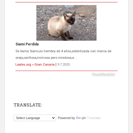
Siami Perdida
Se llama Siami,es hembra de 4 años,esterilizada con marca de
oreja,cariñosa,mimosa pero miedosa,e...
Leales.org » Gran Canaria
|
9.7.2025
TRANSLATE:
ADOPCIÓN URGENTE GATA TEROR GRAN CANARIA
Powered by
Translate
El ayuntamiento se va a llevar a Los Gatos callejeros de la zona los
próximos días, ella incluida...