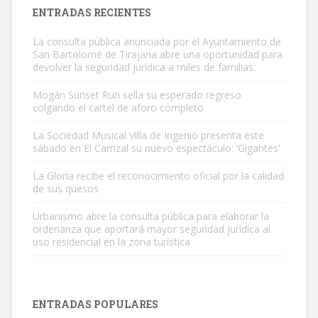
Leales.org » Gran Canaria
|
9.7.2025
ENTRADAS RECIENTES
La consulta pública anunciada por el Ayuntamiento de
San Bartolomé de Tirajana abre una oportunidad para
devolver la seguridad jurídica a miles de familias.
Mogán Sunset Run sella su esperado regreso
colgando el cartel de aforo completo
Gato manso encontrado
Este gato macho ha aparecido en la calle hace menos de un mes,
La Sociedad Musical Villa de Ingenio presenta este
sábado en El Carrizal su nuevo espectáculo: ‘Gigantes’
es muy manso y extremadamente cari...
Leales.org » Gran Canaria
|
9.7.2025
La Gloria recibe el reconocimiento oficial por la calidad
de sus quesos
Urbanismo abre la consulta pública para elaborar la
ordenanza que aportará mayor seguridad jurídica al
uso residencial en la zona turística
Adopción urgente
Busco adopción responsable para mi perra. Pastor alemán,
ENTRADAS POPULARES
hembra, 4 años. Por motivos personales ...