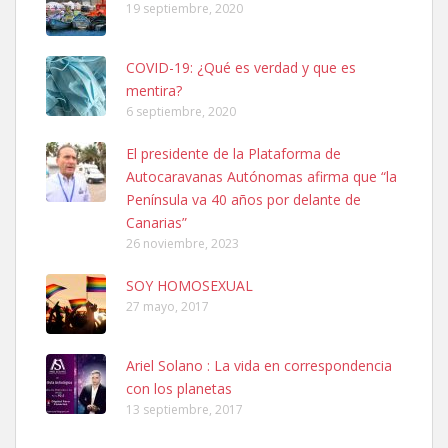
19 septiembre, 2020
COVID-19: ¿Qué es verdad y que es
mentira?
6 septiembre, 2020
SHIBA PERDIDO AVDA JOSE MESA Y LOPEZ
El presidente de la Plataforma de
PERRO MACHO RAZA SHIBA CON MICROCHIP PERDIDO HOY
Autocaravanas Autónomas afirma que “la
06/07/2025 ZONA MESA Y LOPEZ. ES MUY ASUSTADIZO
Península va 40 años por delante de
Leales.org » Gran Canaria
|
6.7.2025
Canarias”
26 noviembre, 2023
SOY HOMOSEXUAL
27 mayo, 2017
Ariel Solano : La vida en correspondencia
Ninfa perdida
con los planetas
El día 5 se los perdió una ninfa papillera, asustada tiene miedo a la
13 septiembre, 2017
calle, se perdió por la zon...
Leales.org » Gran Canaria
|
6.7.2025