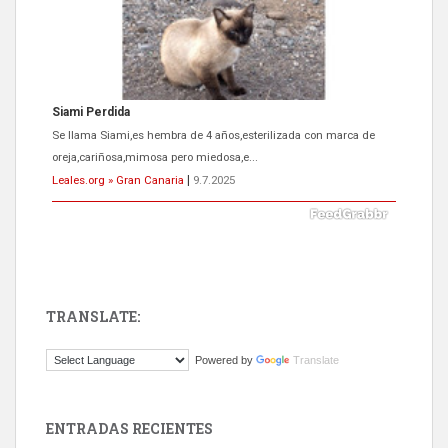
Siami Perdida
Se llama Siami,es hembra de 4 años,esterilizada con marca de
oreja,cariñosa,mimosa pero miedosa,e...
Leales.org » Gran Canaria
|
9.7.2025
TRANSLATE:
ADOPCIÓN URGENTE GATA TEROR GRAN CANARIA
Powered by
Translate
El ayuntamiento se va a llevar a Los Gatos callejeros de la zona los
próximos días, ella incluida...
Leales.org » Gran Canaria
|
9.7.2025
ENTRADAS RECIENTES