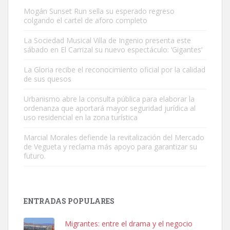
Mogán Sunset Run sella su esperado regreso
colgando el cartel de aforo completo
La Sociedad Musical Villa de Ingenio presenta este
sábado en El Carrizal su nuevo espectáculo: ‘Gigantes’
Gato manso encontrado
La Gloria recibe el reconocimiento oficial por la calidad
Este gato macho ha aparecido en la calle hace menos de un mes,
de sus quesos
es muy manso y extremadamente cari...
Urbanismo abre la consulta pública para elaborar la
Leales.org » Gran Canaria
|
9.7.2025
ordenanza que aportará mayor seguridad jurídica al
uso residencial en la zona turística
Marcial Morales defiende la revitalización del Mercado
de Vegueta y reclama más apoyo para garantizar su
futuro.
Adopción urgente
Busco adopción responsable para mi perra. Pastor alemán,
ENTRADAS POPULARES
hembra, 4 años. Por motivos personales ...
Leales.org » Gran Canaria
|
6.7.2025
Migrantes: entre el drama y el negocio