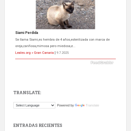
Siami Perdida
Se llama Siami,es hembra de 4 años,esterilizada con marca de
oreja,cariñosa,mimosa pero miedosa,e...
Leales.org » Gran Canaria
|
9.7.2025
TRANSLATE:
ADOPCIÓN URGENTE GATA TEROR GRAN CANARIA
Powered by
Translate
El ayuntamiento se va a llevar a Los Gatos callejeros de la zona los
próximos días, ella incluida...
Leales.org » Gran Canaria
|
9.7.2025
ENTRADAS RECIENTES