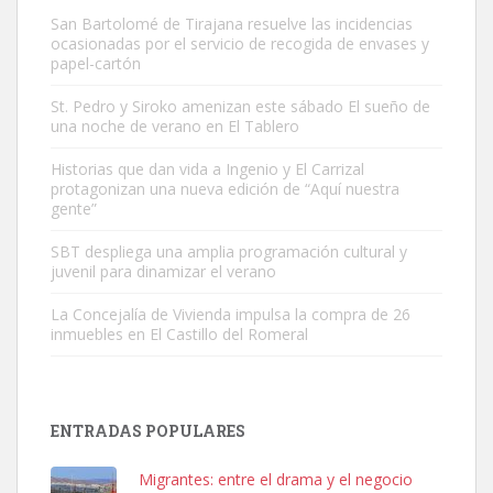
San Bartolomé de Tirajana resuelve las incidencias
ocasionadas por el servicio de recogida de envases y
papel-cartón
St. Pedro y Siroko amenizan este sábado El sueño de
una noche de verano en El Tablero
Gato manso encontrado
Este gato macho ha aparecido en la calle hace menos de un mes,
Historias que dan vida a Ingenio y El Carrizal
protagonizan una nueva edición de “Aquí nuestra
es muy manso y extremadamente cari...
gente”
Leales.org » Gran Canaria
|
9.7.2025
SBT despliega una amplia programación cultural y
juvenil para dinamizar el verano
La Concejalía de Vivienda impulsa la compra de 26
inmuebles en El Castillo del Romeral
Adopción urgente
Busco adopción responsable para mi perra. Pastor alemán,
ENTRADAS POPULARES
hembra, 4 años. Por motivos personales ...
Leales.org » Gran Canaria
|
6.7.2025
Migrantes: entre el drama y el negocio