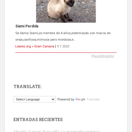
Siami Perdida
Se llama Siami,es hembra de 4 años,esterilizada con marca de
oreja,cariñosa,mimosa pero miedosa,e...
Leales.org » Gran Canaria
|
9.7.2025
TRANSLATE:
ADOPCIÓN URGENTE GATA TEROR GRAN CANARIA
Powered by
Translate
El ayuntamiento se va a llevar a Los Gatos callejeros de la zona los
próximos días, ella incluida...
Leales.org » Gran Canaria
|
9.7.2025
ENTRADAS RECIENTES
Mogán Sunset Run sella su esperado regreso