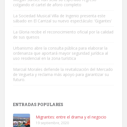
colgando el cartel de aforo completo
La Sociedad Musical Villa de Ingenio presenta este
sábado en El Carrizal su nuevo espectáculo: ‘Gigantes’
Gato manso encontrado
La Gloria recibe el reconocimiento oficial por la calidad
Este gato macho ha aparecido en la calle hace menos de un mes,
de sus quesos
es muy manso y extremadamente cari...
Urbanismo abre la consulta pública para elaborar la
Leales.org » Gran Canaria
|
9.7.2025
ordenanza que aportará mayor seguridad jurídica al
uso residencial en la zona turística
Marcial Morales defiende la revitalización del Mercado
de Vegueta y reclama más apoyo para garantizar su
futuro.
Adopción urgente
Busco adopción responsable para mi perra. Pastor alemán,
ENTRADAS POPULARES
hembra, 4 años. Por motivos personales ...
Leales.org » Gran Canaria
|
6.7.2025
Migrantes: entre el drama y el negocio
19 septiembre, 2020