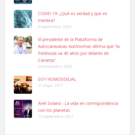
COVID-19: ¿Qué es verdad y que es
mentira?
6 septiembre, 2020
SHIBA PERDIDO AVDA JOSE MESA Y LOPEZ
El presidente de la Plataforma de
PERRO MACHO RAZA SHIBA CON MICROCHIP PERDIDO HOY
Autocaravanas Autónomas afirma que “la
06/07/2025 ZONA MESA Y LOPEZ. ES MUY ASUSTADIZO
Península va 40 años por delante de
Leales.org » Gran Canaria
|
6.7.2025
Canarias”
26 noviembre, 2023
SOY HOMOSEXUAL
27 mayo, 2017
Ariel Solano : La vida en correspondencia
Ninfa perdida
con los planetas
El día 5 se los perdió una ninfa papillera, asustada tiene miedo a la
13 septiembre, 2017
calle, se perdió por la zon...
Leales.org » Gran Canaria
|
6.7.2025