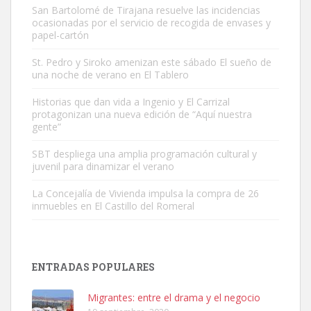
San Bartolomé de Tirajana resuelve las incidencias
ocasionadas por el servicio de recogida de envases y
papel-cartón
St. Pedro y Siroko amenizan este sábado El sueño de
una noche de verano en El Tablero
Gato manso encontrado
Este gato macho ha aparecido en la calle hace menos de un mes,
Historias que dan vida a Ingenio y El Carrizal
protagonizan una nueva edición de “Aquí nuestra
es muy manso y extremadamente cari...
gente”
Leales.org » Gran Canaria
|
9.7.2025
SBT despliega una amplia programación cultural y
juvenil para dinamizar el verano
La Concejalía de Vivienda impulsa la compra de 26
inmuebles en El Castillo del Romeral
Adopción urgente
Busco adopción responsable para mi perra. Pastor alemán,
ENTRADAS POPULARES
hembra, 4 años. Por motivos personales ...
Leales.org » Gran Canaria
|
6.7.2025
Migrantes: entre el drama y el negocio