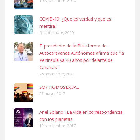
19 septiembre, 2020
COVID-19: ¿Qué es verdad y que es
mentira?
6 septiembre, 2020
SHIBA PERDIDO AVDA JOSE MESA Y LOPEZ
El presidente de la Plataforma de
PERRO MACHO RAZA SHIBA CON MICROCHIP PERDIDO HOY
Autocaravanas Autónomas afirma que “la
06/07/2025 ZONA MESA Y LOPEZ. ES MUY ASUSTADIZO
Península va 40 años por delante de
Leales.org » Gran Canaria
|
6.7.2025
Canarias”
26 noviembre, 2023
SOY HOMOSEXUAL
27 mayo, 2017
Ariel Solano : La vida en correspondencia
Ninfa perdida
con los planetas
El día 5 se los perdió una ninfa papillera, asustada tiene miedo a la
13 septiembre, 2017
calle, se perdió por la zon...
Leales.org » Gran Canaria
|
6.7.2025