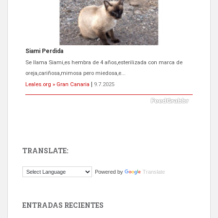
Siami Perdida
Se llama Siami,es hembra de 4 años,esterilizada con marca de
oreja,cariñosa,mimosa pero miedosa,e...
Leales.org » Gran Canaria
|
9.7.2025
TRANSLATE:
ADOPCIÓN URGENTE GATA TEROR GRAN CANARIA
Powered by
Translate
El ayuntamiento se va a llevar a Los Gatos callejeros de la zona los
próximos días, ella incluida...
Leales.org » Gran Canaria
|
9.7.2025
ENTRADAS RECIENTES