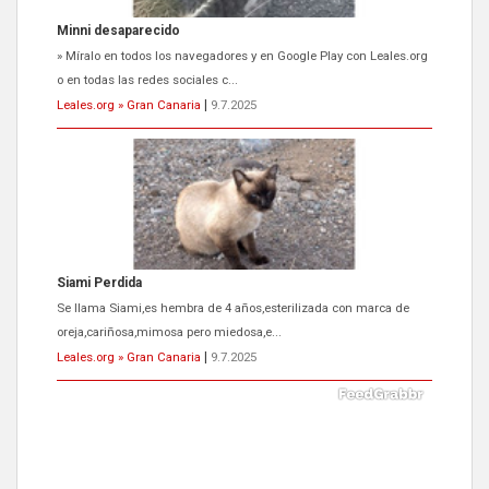
Siami Perdida
Se llama Siami,es hembra de 4 años,esterilizada con marca de
oreja,cariñosa,mimosa pero miedosa,e...
Leales.org » Gran Canaria
|
9.7.2025
ADOPCIÓN URGENTE GATA TEROR GRAN CANARIA
El ayuntamiento se va a llevar a Los Gatos callejeros de la zona los
próximos días, ella incluida...
Leales.org » Gran Canaria
|
9.7.2025