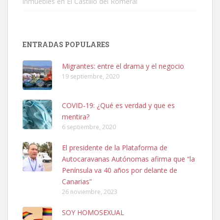
inmuebles en El Castillo del Romeral
SHIBA PERDIDO AVDA JOSE MESA Y LOPEZ
PERRO MACHO RAZA SHIBA CON MICROCHIP PERDIDO HOY
ENTRADAS POPULARES
06/07/2025 ZONA MESA Y LOPEZ. ES MUY ASUSTADIZO
Leales.org » Gran Canaria
|
6.7.2025
Migrantes: entre el drama y el negocio
19 septiembre, 2020
COVID-19: ¿Qué es verdad y que es
mentira?
6 septiembre, 2020
Ninfa perdida
El presidente de la Plataforma de
El día 5 se los perdió una ninfa papillera, asustada tiene miedo a la
Autocaravanas Autónomas afirma que “la
calle, se perdió por la zon...
Península va 40 años por delante de
Leales.org » Gran Canaria
|
6.7.2025
Canarias”
26 noviembre, 2023
SOY HOMOSEXUAL