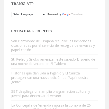
TRANSLATE:
Gato manso encontrado
Powered by
Translate
Este gato macho ha aparecido en la calle hace menos de un mes,
es muy manso y extremadamente cari...
Leales.org » Gran Canaria
|
9.7.2025
ENTRADAS RECIENTES
San Bartolomé de Tirajana resuelve las incidencias
ocasionadas por el servicio de recogida de envases y
papel-cartón
St. Pedro y Siroko amenizan este sábado El sueño de
una noche de verano en El Tablero
Adopción urgente
Busco adopción responsable para mi perra. Pastor alemán,
Historias que dan vida a Ingenio y El Carrizal
protagonizan una nueva edición de “Aquí nuestra
hembra, 4 años. Por motivos personales ...
gente”
Leales.org » Gran Canaria
|
6.7.2025
SBT despliega una amplia programación cultural y
juvenil para dinamizar el verano
La Concejalía de Vivienda impulsa la compra de 26