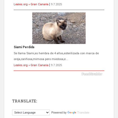
Leales.org » Gran Canaria
|
9.7.2025
Siami Perdida
Se llama Siami,es hembra de 4 años,esterilizada con marca de
oreja,cariñosa,mimosa pero miedosa,e...
Leales.org » Gran Canaria
|
9.7.2025
TRANSLATE:
ADOPCIÓN URGENTE GATA TEROR GRAN CANARIA
Powered by
Translate
El ayuntamiento se va a llevar a Los Gatos callejeros de la zona los