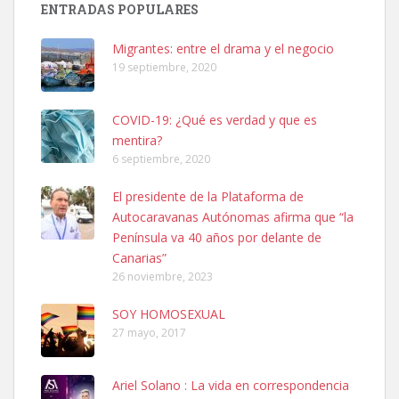
ENTRADAS POPULARES
hembra, 4 años. Por motivos personales ...
Leales.org » Gran Canaria
|
6.7.2025
Migrantes: entre el drama y el negocio
19 septiembre, 2020
COVID-19: ¿Qué es verdad y que es
mentira?
6 septiembre, 2020
SHIBA PERDIDO AVDA JOSE MESA Y LOPEZ
El presidente de la Plataforma de
PERRO MACHO RAZA SHIBA CON MICROCHIP PERDIDO HOY
Autocaravanas Autónomas afirma que “la
06/07/2025 ZONA MESA Y LOPEZ. ES MUY ASUSTADIZO
Península va 40 años por delante de
Leales.org » Gran Canaria
|
6.7.2025
Canarias”
26 noviembre, 2023
SOY HOMOSEXUAL
27 mayo, 2017
Ariel Solano : La vida en correspondencia
Ninfa perdida