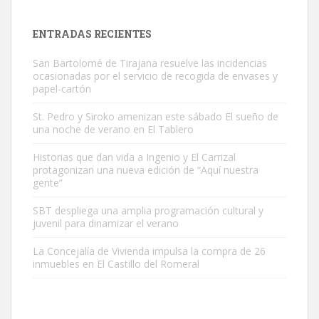
próximos días, ella incluida...
Leales.org » Gran Canaria
|
9.7.2025
ENTRADAS RECIENTES
San Bartolomé de Tirajana resuelve las incidencias
ocasionadas por el servicio de recogida de envases y
papel-cartón
St. Pedro y Siroko amenizan este sábado El sueño de
una noche de verano en El Tablero
Gato manso encontrado
Este gato macho ha aparecido en la calle hace menos de un mes,
Historias que dan vida a Ingenio y El Carrizal
protagonizan una nueva edición de “Aquí nuestra
es muy manso y extremadamente cari...
gente”
Leales.org » Gran Canaria
|
9.7.2025
SBT despliega una amplia programación cultural y
juvenil para dinamizar el verano
La Concejalía de Vivienda impulsa la compra de 26
inmuebles en El Castillo del Romeral
Adopción urgente
Busco adopción responsable para mi perra. Pastor alemán,