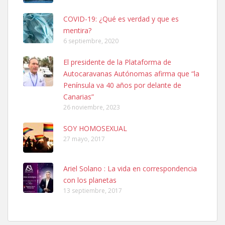
COVID-19: ¿Qué es verdad y que es
mentira?
6 septiembre, 2020
Adopcion
El presidente de la Plataforma de
Busco casa de acogida para mi perrita ya que por temas de trabajo
Autocaravanas Autónomas afirma que “la
no la puedo tener. Solo gente r...
Península va 40 años por delante de
Leales.org » Gran Canaria
|
4.7.2025
Canarias”
26 noviembre, 2023
SOY HOMOSEXUAL
27 mayo, 2017
Ariel Solano : La vida en correspondencia
Gata joven encontrada
con los planetas
Gata joven encontrada en zona calle San Bernardo de Las Palmas
13 septiembre, 2017
de Gran Canaria. Es una gata castr...
Leales.org » Gran Canaria
|
4.7.2025