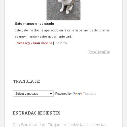
Gato manso encontrado
Este gato macho ha aparecido en la calle hace menos de un mes,
es muy manso y extremadamente cari...
Leales.org » Gran Canaria
|
9.7.2025
TRANSLATE:
Adopción urgente
Powered by
Translate
Busco adopción responsable para mi perra. Pastor alemán,
hembra, 4 años. Por motivos personales ...
Leales.org » Gran Canaria
|
6.7.2025
ENTRADAS RECIENTES
San Bartolomé de Tirajana resuelve las incidencias