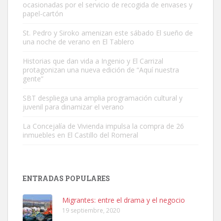
ocasionadas por el servicio de recogida de envases y
papel-cartón
St. Pedro y Siroko amenizan este sábado El sueño de
una noche de verano en El Tablero
SHIBA PERDIDO AVDA JOSE MESA Y LOPEZ
PERRO MACHO RAZA SHIBA CON MICROCHIP PERDIDO HOY
Historias que dan vida a Ingenio y El Carrizal
protagonizan una nueva edición de “Aquí nuestra
06/07/2025 ZONA MESA Y LOPEZ. ES MUY ASUSTADIZO
gente”
Leales.org » Gran Canaria
|
6.7.2025
SBT despliega una amplia programación cultural y
juvenil para dinamizar el verano
La Concejalía de Vivienda impulsa la compra de 26
inmuebles en El Castillo del Romeral
Ninfa perdida
El día 5 se los perdió una ninfa papillera, asustada tiene miedo a la
ENTRADAS POPULARES
calle, se perdió por la zon...
Leales.org » Gran Canaria
|
6.7.2025
Migrantes: entre el drama y el negocio
19 septiembre, 2020