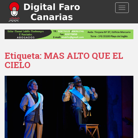
S
TOGGLE
k
i
p
t
o
m
a
Etiqueta: MAS ALTO QUE EL
i
CIELO
n
c
o
n
t
e
n
t