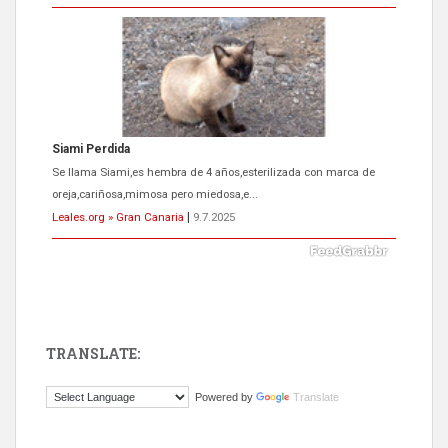
Siami Perdida
Se llama Siami,es hembra de 4 años,esterilizada con marca de
oreja,cariñosa,mimosa pero miedosa,e...
Leales.org » Gran Canaria
|
9.7.2025
TRANSLATE:
ADOPCIÓN URGENTE GATA TEROR GRAN CANARIA
Powered by
Translate
El ayuntamiento se va a llevar a Los Gatos callejeros de la zona los
próximos días, ella incluida...