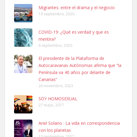
Leales.org » Gran Canaria
|
6.7.2025
Migrantes: entre el drama y el negocio
19 septiembre, 2020
COVID-19: ¿Qué es verdad y que es
mentira?
6 septiembre, 2020
SHIBA PERDIDO AVDA JOSE MESA Y LOPEZ
El presidente de la Plataforma de
PERRO MACHO RAZA SHIBA CON MICROCHIP PERDIDO HOY
Autocaravanas Autónomas afirma que “la
06/07/2025 ZONA MESA Y LOPEZ. ES MUY ASUSTADIZO
Península va 40 años por delante de
Leales.org » Gran Canaria
|
6.7.2025
Canarias”
26 noviembre, 2023
SOY HOMOSEXUAL
27 mayo, 2017
Ariel Solano : La vida en correspondencia
Ninfa perdida
con los planetas
El día 5 se los perdió una ninfa papillera, asustada tiene miedo a la
13 septiembre, 2017