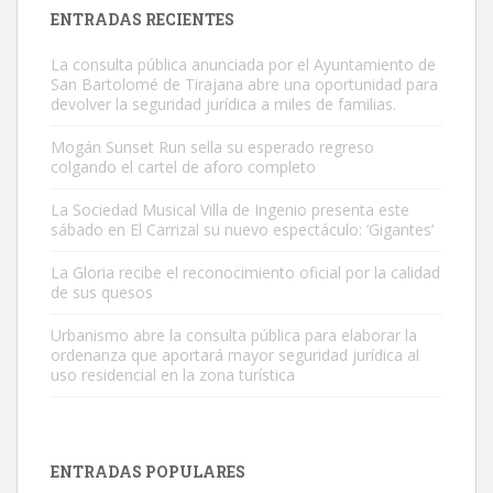
Leales.org » Gran Canaria
|
9.7.2025
ENTRADAS RECIENTES
La consulta pública anunciada por el Ayuntamiento de
San Bartolomé de Tirajana abre una oportunidad para
devolver la seguridad jurídica a miles de familias.
Mogán Sunset Run sella su esperado regreso
colgando el cartel de aforo completo
Gato manso encontrado
Este gato macho ha aparecido en la calle hace menos de un mes,
La Sociedad Musical Villa de Ingenio presenta este
sábado en El Carrizal su nuevo espectáculo: ‘Gigantes’
es muy manso y extremadamente cari...
Leales.org » Gran Canaria
|
9.7.2025
La Gloria recibe el reconocimiento oficial por la calidad
de sus quesos
Urbanismo abre la consulta pública para elaborar la
ordenanza que aportará mayor seguridad jurídica al
uso residencial en la zona turística
Adopción urgente
Busco adopción responsable para mi perra. Pastor alemán,
ENTRADAS POPULARES
hembra, 4 años. Por motivos personales ...