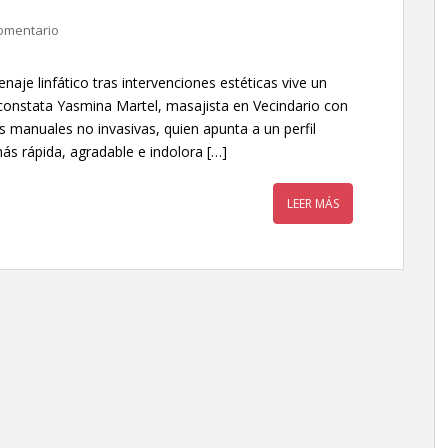
omentario
aje linfático tras intervenciones estéticas vive un
constata Yasmina Martel, masajista en Vecindario con
 manuales no invasivas, quien apunta a un perfil
s rápida, agradable e indolora […]
LEER MÁS