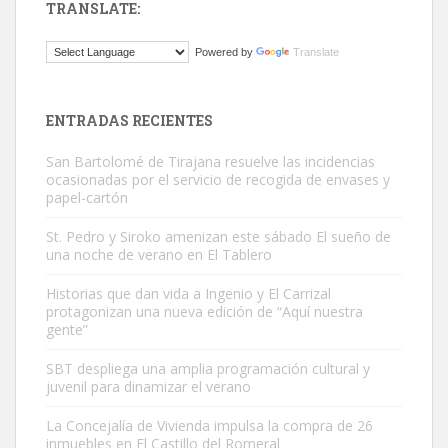
TRANSLATE:
Gato manso encontrado
Powered by
Translate
Este gato macho ha aparecido en la calle hace menos de un mes,
es muy manso y extremadamente cari...
Leales.org » Gran Canaria
|
9.7.2025
ENTRADAS RECIENTES
San Bartolomé de Tirajana resuelve las incidencias
ocasionadas por el servicio de recogida de envases y
papel-cartón
St. Pedro y Siroko amenizan este sábado El sueño de
una noche de verano en El Tablero
Adopción urgente
Busco adopción responsable para mi perra. Pastor alemán,
Historias que dan vida a Ingenio y El Carrizal
protagonizan una nueva edición de “Aquí nuestra
hembra, 4 años. Por motivos personales ...
gente”
Leales.org » Gran Canaria
|
6.7.2025
SBT despliega una amplia programación cultural y
juvenil para dinamizar el verano
La Concejalía de Vivienda impulsa la compra de 26
inmuebles en El Castillo del Romeral