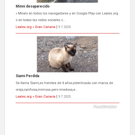
Siami Perdida
Se llama Siami,es hembra de 4 años,esterilizada con marca de
oreja,cariñosa,mimosa pero miedosa,e...
Leales.org » Gran Canaria
|
9.7.2025
ADOPCIÓN URGENTE GATA TEROR GRAN CANARIA
El ayuntamiento se va a llevar a Los Gatos callejeros de la zona los
próximos días, ella incluida...
Leales.org » Gran Canaria
|
9.7.2025