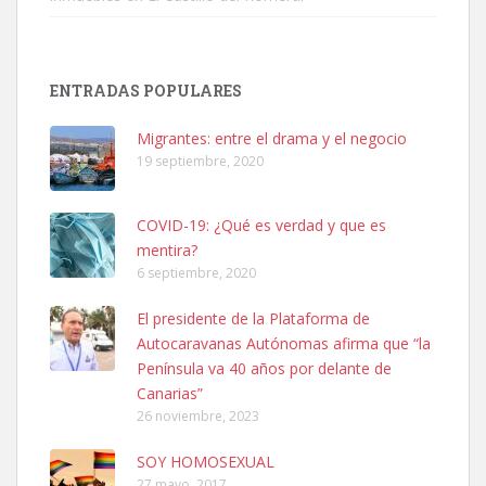
SHIBA PERDIDO AVDA JOSE MESA Y LOPEZ
PERRO MACHO RAZA SHIBA CON MICROCHIP PERDIDO HOY
ENTRADAS POPULARES
06/07/2025 ZONA MESA Y LOPEZ. ES MUY ASUSTADIZO
Leales.org » Gran Canaria
|
6.7.2025
Migrantes: entre el drama y el negocio
19 septiembre, 2020
COVID-19: ¿Qué es verdad y que es
mentira?
6 septiembre, 2020
Ninfa perdida
El presidente de la Plataforma de
El día 5 se los perdió una ninfa papillera, asustada tiene miedo a la
Autocaravanas Autónomas afirma que “la
calle, se perdió por la zon...
Península va 40 años por delante de
Leales.org » Gran Canaria
|
6.7.2025
Canarias”
26 noviembre, 2023
SOY HOMOSEXUAL
27 mayo, 2017