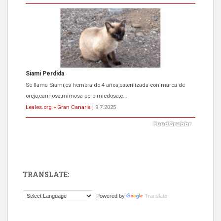
Siami Perdida
Se llama Siami,es hembra de 4 años,esterilizada con marca de
oreja,cariñosa,mimosa pero miedosa,e...
Leales.org » Gran Canaria
|
9.7.2025
TRANSLATE:
ADOPCIÓN URGENTE GATA TEROR GRAN CANARIA
Powered by
Translate
El ayuntamiento se va a llevar a Los Gatos callejeros de la zona los
próximos días, ella incluida...