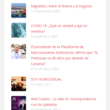
Leales.org » Gran Canaria
|
6.7.2025
Migrantes: entre el drama y el negocio
19 septiembre, 2020
COVID-19: ¿Qué es verdad y que es
mentira?
6 septiembre, 2020
SHIBA PERDIDO AVDA JOSE MESA Y LOPEZ
El presidente de la Plataforma de
PERRO MACHO RAZA SHIBA CON MICROCHIP PERDIDO HOY
Autocaravanas Autónomas afirma que “la
06/07/2025 ZONA MESA Y LOPEZ. ES MUY ASUSTADIZO
Península va 40 años por delante de
Leales.org » Gran Canaria
|
6.7.2025
Canarias”
26 noviembre, 2023
SOY HOMOSEXUAL
27 mayo, 2017
Ariel Solano : La vida en correspondencia
Ninfa perdida
con los planetas
El día 5 se los perdió una ninfa papillera, asustada tiene miedo a la
13 septiembre, 2017