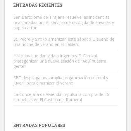
Leales.org » Gran Canaria
|
9.7.2025
ENTRADAS RECIENTES
San Bartolomé de Tirajana resuelve las incidencias
ocasionadas por el servicio de recogida de envases y
papel-cartón
St. Pedro y Siroko amenizan este sábado El sueño de
una noche de verano en El Tablero
Gato manso encontrado
Este gato macho ha aparecido en la calle hace menos de un mes,
Historias que dan vida a Ingenio y El Carrizal
protagonizan una nueva edición de “Aquí nuestra
es muy manso y extremadamente cari...
gente”
Leales.org » Gran Canaria
|
9.7.2025
SBT despliega una amplia programación cultural y
juvenil para dinamizar el verano
La Concejalía de Vivienda impulsa la compra de 26
inmuebles en El Castillo del Romeral
Adopción urgente
Busco adopción responsable para mi perra. Pastor alemán,
ENTRADAS POPULARES
hembra, 4 años. Por motivos personales ...