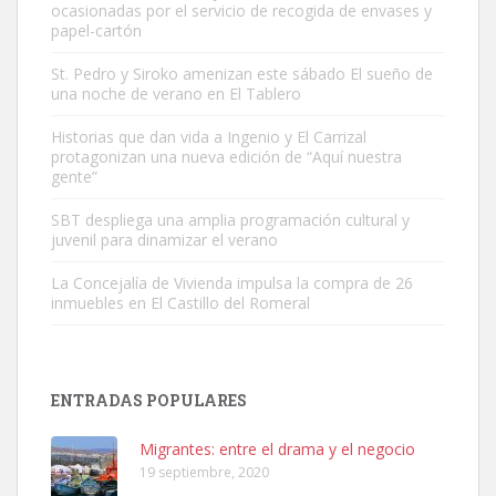
ocasionadas por el servicio de recogida de envases y
papel-cartón
St. Pedro y Siroko amenizan este sábado El sueño de
una noche de verano en El Tablero
Gato manso encontrado
Este gato macho ha aparecido en la calle hace menos de un mes,
Historias que dan vida a Ingenio y El Carrizal
protagonizan una nueva edición de “Aquí nuestra
es muy manso y extremadamente cari...
gente”
Leales.org » Gran Canaria
|
9.7.2025
SBT despliega una amplia programación cultural y
juvenil para dinamizar el verano
La Concejalía de Vivienda impulsa la compra de 26
inmuebles en El Castillo del Romeral
Adopción urgente
Busco adopción responsable para mi perra. Pastor alemán,
ENTRADAS POPULARES
hembra, 4 años. Por motivos personales ...
Leales.org » Gran Canaria
|
6.7.2025
Migrantes: entre el drama y el negocio
19 septiembre, 2020