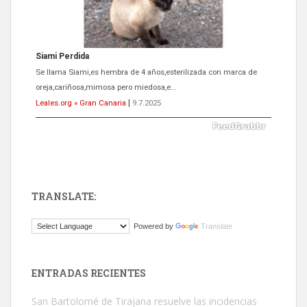
Siami Perdida
Se llama Siami,es hembra de 4 años,esterilizada con marca de
oreja,cariñosa,mimosa pero miedosa,e...
Leales.org » Gran Canaria
|
9.7.2025
TRANSLATE:
ADOPCIÓN URGENTE GATA TEROR GRAN CANARIA
Powered by
Translate
El ayuntamiento se va a llevar a Los Gatos callejeros de la zona los
próximos días, ella incluida...
Leales.org » Gran Canaria
|
9.7.2025
ENTRADAS RECIENTES
San Bartolomé de Tirajana resuelve las incidencias