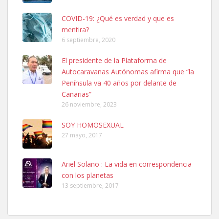
COVID-19: ¿Qué es verdad y que es
mentira?
6 septiembre, 2020
SHIBA PERDIDO AVDA JOSE MESA Y LOPEZ
El presidente de la Plataforma de
PERRO MACHO RAZA SHIBA CON MICROCHIP PERDIDO HOY
Autocaravanas Autónomas afirma que “la
06/07/2025 ZONA MESA Y LOPEZ. ES MUY ASUSTADIZO
Península va 40 años por delante de
Leales.org » Gran Canaria
|
6.7.2025
Canarias”
26 noviembre, 2023
SOY HOMOSEXUAL
27 mayo, 2017
Ariel Solano : La vida en correspondencia
Ninfa perdida
con los planetas
El día 5 se los perdió una ninfa papillera, asustada tiene miedo a la
13 septiembre, 2017
calle, se perdió por la zon...
Leales.org » Gran Canaria
|
6.7.2025