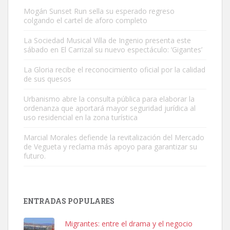
Mogán Sunset Run sella su esperado regreso
colgando el cartel de aforo completo
La Sociedad Musical Villa de Ingenio presenta este
sábado en El Carrizal su nuevo espectáculo: ‘Gigantes’
Gato manso encontrado
La Gloria recibe el reconocimiento oficial por la calidad
Este gato macho ha aparecido en la calle hace menos de un mes,
de sus quesos
es muy manso y extremadamente cari...
Urbanismo abre la consulta pública para elaborar la
Leales.org » Gran Canaria
|
9.7.2025
ordenanza que aportará mayor seguridad jurídica al
uso residencial en la zona turística
Marcial Morales defiende la revitalización del Mercado
de Vegueta y reclama más apoyo para garantizar su
futuro.
Adopción urgente
Busco adopción responsable para mi perra. Pastor alemán,
ENTRADAS POPULARES
hembra, 4 años. Por motivos personales ...
Leales.org » Gran Canaria
|
6.7.2025
Migrantes: entre el drama y el negocio