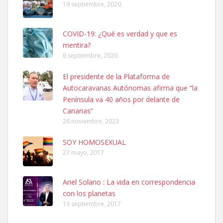
19 septiembre, 2020
COVID-19: ¿Qué es verdad y que es
mentira?
6 septiembre, 2020
SHIBA PERDIDO AVDA JOSE MESA Y LOPEZ
El presidente de la Plataforma de
PERRO MACHO RAZA SHIBA CON MICROCHIP PERDIDO HOY
Autocaravanas Autónomas afirma que “la
06/07/2025 ZONA MESA Y LOPEZ. ES MUY ASUSTADIZO
Península va 40 años por delante de
Leales.org » Gran Canaria
|
6.7.2025
Canarias”
26 noviembre, 2023
SOY HOMOSEXUAL
27 mayo, 2017
Ariel Solano : La vida en correspondencia
Ninfa perdida
con los planetas
El día 5 se los perdió una ninfa papillera, asustada tiene miedo a la
13 septiembre, 2017
calle, se perdió por la zon...
Leales.org » Gran Canaria
|
6.7.2025