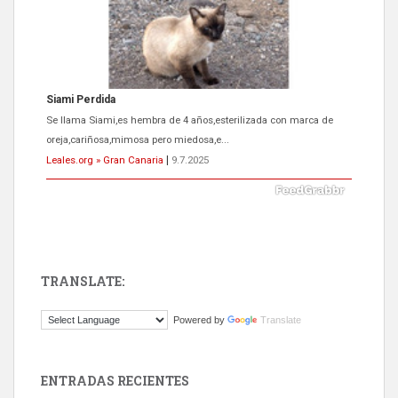
Siami Perdida
Se llama Siami,es hembra de 4 años,esterilizada con marca de
oreja,cariñosa,mimosa pero miedosa,e...
Leales.org » Gran Canaria
|
9.7.2025
TRANSLATE:
ADOPCIÓN URGENTE GATA TEROR GRAN CANARIA
Powered by
Translate
El ayuntamiento se va a llevar a Los Gatos callejeros de la zona los
próximos días, ella incluida...
Leales.org » Gran Canaria
|
9.7.2025
ENTRADAS RECIENTES