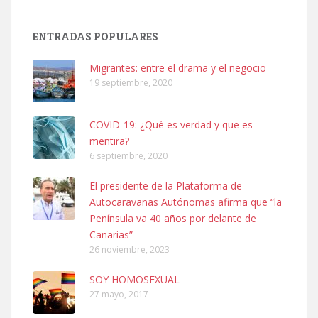
Adopción urgente
Busco adopción responsable para mi perra. Pastor alemán,
ENTRADAS POPULARES
hembra, 4 años. Por motivos personales ...
Leales.org » Gran Canaria
|
6.7.2025
Migrantes: entre el drama y el negocio
19 septiembre, 2020
COVID-19: ¿Qué es verdad y que es
mentira?
6 septiembre, 2020
SHIBA PERDIDO AVDA JOSE MESA Y LOPEZ
El presidente de la Plataforma de
PERRO MACHO RAZA SHIBA CON MICROCHIP PERDIDO HOY
Autocaravanas Autónomas afirma que “la
06/07/2025 ZONA MESA Y LOPEZ. ES MUY ASUSTADIZO
Península va 40 años por delante de
Leales.org » Gran Canaria
|
6.7.2025
Canarias”
26 noviembre, 2023
SOY HOMOSEXUAL
27 mayo, 2017