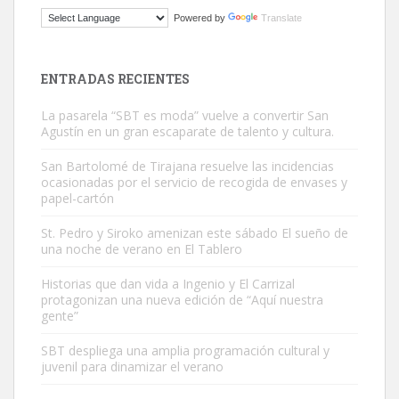
ADOPCIÓN URGENTE GATA TEROR GRAN CANARIA
Powered by
Translate
El ayuntamiento se va a llevar a Los Gatos callejeros de la zona los
próximos días, ella incluida...
Leales.org » Gran Canaria
|
9.7.2025
ENTRADAS RECIENTES
La pasarela “SBT es moda” vuelve a convertir San
Agustín en un gran escaparate de talento y cultura.
San Bartolomé de Tirajana resuelve las incidencias
ocasionadas por el servicio de recogida de envases y
papel-cartón
Gato manso encontrado
Este gato macho ha aparecido en la calle hace menos de un mes,
St. Pedro y Siroko amenizan este sábado El sueño de
una noche de verano en El Tablero
es muy manso y extremadamente cari...
Leales.org » Gran Canaria
|
9.7.2025
Historias que dan vida a Ingenio y El Carrizal
protagonizan una nueva edición de “Aquí nuestra
gente”
SBT despliega una amplia programación cultural y
juvenil para dinamizar el verano