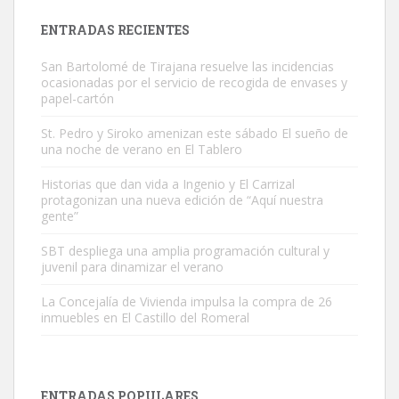
Leales.org » Gran Canaria
|
9.7.2025
ENTRADAS RECIENTES
San Bartolomé de Tirajana resuelve las incidencias
ocasionadas por el servicio de recogida de envases y
papel-cartón
St. Pedro y Siroko amenizan este sábado El sueño de
una noche de verano en El Tablero
Gato manso encontrado
Este gato macho ha aparecido en la calle hace menos de un mes,
Historias que dan vida a Ingenio y El Carrizal
protagonizan una nueva edición de “Aquí nuestra
es muy manso y extremadamente cari...
gente”
Leales.org » Gran Canaria
|
9.7.2025
SBT despliega una amplia programación cultural y
juvenil para dinamizar el verano
La Concejalía de Vivienda impulsa la compra de 26
inmuebles en El Castillo del Romeral
Adopción urgente
Busco adopción responsable para mi perra. Pastor alemán,
ENTRADAS POPULARES