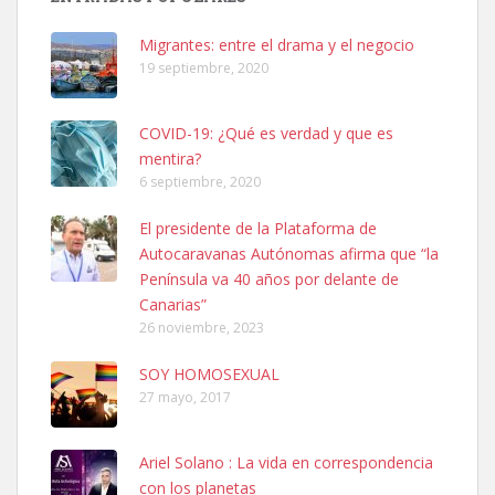
hembra, 4 años. Por motivos personales ...
Leales.org » Gran Canaria
|
6.7.2025
Migrantes: entre el drama y el negocio
19 septiembre, 2020
COVID-19: ¿Qué es verdad y que es
mentira?
6 septiembre, 2020
SHIBA PERDIDO AVDA JOSE MESA Y LOPEZ
El presidente de la Plataforma de
PERRO MACHO RAZA SHIBA CON MICROCHIP PERDIDO HOY
Autocaravanas Autónomas afirma que “la
06/07/2025 ZONA MESA Y LOPEZ. ES MUY ASUSTADIZO
Península va 40 años por delante de
Leales.org » Gran Canaria
|
6.7.2025
Canarias”
26 noviembre, 2023
SOY HOMOSEXUAL
27 mayo, 2017
Ariel Solano : La vida en correspondencia
Ninfa perdida
con los planetas
El día 5 se los perdió una ninfa papillera, asustada tiene miedo a la