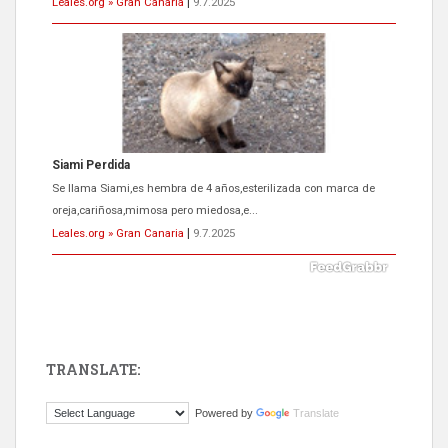
Leales.org » Gran Canaria
|
9.7.2025
Siami Perdida
Se llama Siami,es hembra de 4 años,esterilizada con marca de
oreja,cariñosa,mimosa pero miedosa,e...
Leales.org » Gran Canaria
|
9.7.2025
TRANSLATE:
ADOPCIÓN URGENTE GATA TEROR GRAN CANARIA
Powered by
Translate
El ayuntamiento se va a llevar a Los Gatos callejeros de la zona los
próximos días, ella incluida...