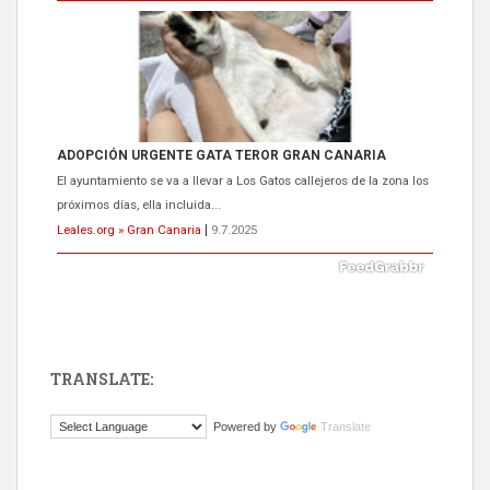
ADOPCIÓN URGENTE GATA TEROR GRAN CANARIA
El ayuntamiento se va a llevar a Los Gatos callejeros de la zona los
próximos días, ella incluida...
Leales.org » Gran Canaria
|
9.7.2025
TRANSLATE:
Gato manso encontrado
Powered by
Translate
Este gato macho ha aparecido en la calle hace menos de un mes,
es muy manso y extremadamente cari...
Leales.org » Gran Canaria
|
9.7.2025