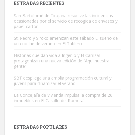
ENTRADAS RECIENTES
San Bartolomé de Tirajana resuelve las incidencias
ocasionadas por el servicio de recogida de envases y
papel-cartón
St. Pedro y Siroko amenizan este sábado El sueño de
una noche de verano en El Tablero
Adopción urgente
Busco adopción responsable para mi perra. Pastor alemán,
Historias que dan vida a Ingenio y El Carrizal
protagonizan una nueva edición de “Aquí nuestra
hembra, 4 años. Por motivos personales ...
gente”
Leales.org » Gran Canaria
|
6.7.2025
SBT despliega una amplia programación cultural y
juvenil para dinamizar el verano
La Concejalía de Vivienda impulsa la compra de 26
inmuebles en El Castillo del Romeral
SHIBA PERDIDO AVDA JOSE MESA Y LOPEZ
PERRO MACHO RAZA SHIBA CON MICROCHIP PERDIDO HOY
ENTRADAS POPULARES
06/07/2025 ZONA MESA Y LOPEZ. ES MUY ASUSTADIZO