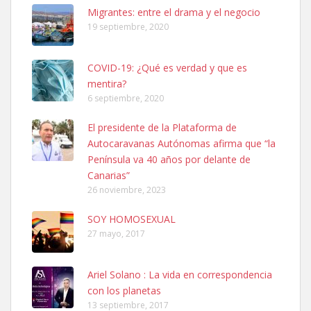
Leales.org » Gran Canaria
|
6.7.2025
Migrantes: entre el drama y el negocio
19 septiembre, 2020
COVID-19: ¿Qué es verdad y que es
mentira?
6 septiembre, 2020
Ninfa perdida
El presidente de la Plataforma de
El día 5 se los perdió una ninfa papillera, asustada tiene miedo a la
Autocaravanas Autónomas afirma que “la
calle, se perdió por la zon...
Península va 40 años por delante de
Leales.org » Gran Canaria
|
6.7.2025
Canarias”
26 noviembre, 2023
SOY HOMOSEXUAL
27 mayo, 2017
Ariel Solano : La vida en correspondencia
Adopcion
con los planetas
Busco casa de acogida para mi perrita ya que por temas de trabajo
13 septiembre, 2017
no la puedo tener. Solo gente r...