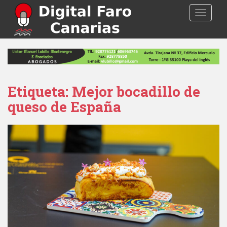
S
TOGGLE
k
i
p
t
o
m
a
Etiqueta: Mejor bocadillo de
i
queso de España
n
c
o
n
t
e
n
t