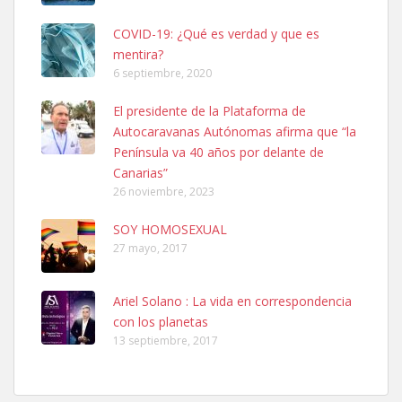
COVID-19: ¿Qué es verdad y que es
mentira?
6 septiembre, 2020
SHIBA PERDIDO AVDA JOSE MESA Y LOPEZ
El presidente de la Plataforma de
PERRO MACHO RAZA SHIBA CON MICROCHIP PERDIDO HOY
Autocaravanas Autónomas afirma que “la
06/07/2025 ZONA MESA Y LOPEZ. ES MUY ASUSTADIZO
Península va 40 años por delante de
Leales.org » Gran Canaria
|
6.7.2025
Canarias”
26 noviembre, 2023
SOY HOMOSEXUAL
27 mayo, 2017
Ariel Solano : La vida en correspondencia
Ninfa perdida
con los planetas
El día 5 se los perdió una ninfa papillera, asustada tiene miedo a la
13 septiembre, 2017
calle, se perdió por la zon...
Leales.org » Gran Canaria
|
6.7.2025