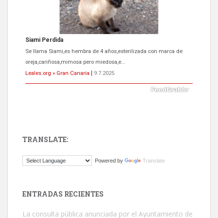
Siami Perdida
Se llama Siami,es hembra de 4 años,esterilizada con marca de
oreja,cariñosa,mimosa pero miedosa,e...
Leales.org » Gran Canaria
|
9.7.2025
TRANSLATE:
ADOPCIÓN URGENTE GATA TEROR GRAN CANARIA
Powered by
Translate
El ayuntamiento se va a llevar a Los Gatos callejeros de la zona los
próximos días, ella incluida...
Leales.org » Gran Canaria
|
9.7.2025
ENTRADAS RECIENTES
La consulta pública anunciada por el Ayuntamiento de