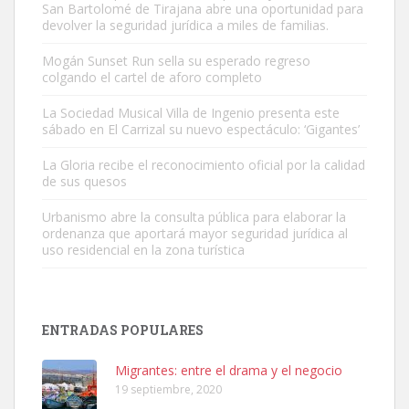
San Bartolomé de Tirajana abre una oportunidad para
devolver la seguridad jurídica a miles de familias.
Mogán Sunset Run sella su esperado regreso
colgando el cartel de aforo completo
Gato manso encontrado
Este gato macho ha aparecido en la calle hace menos de un mes,
La Sociedad Musical Villa de Ingenio presenta este
sábado en El Carrizal su nuevo espectáculo: ‘Gigantes’
es muy manso y extremadamente cari...
Leales.org » Gran Canaria
|
9.7.2025
La Gloria recibe el reconocimiento oficial por la calidad
de sus quesos
Urbanismo abre la consulta pública para elaborar la
ordenanza que aportará mayor seguridad jurídica al
uso residencial en la zona turística
Adopción urgente
Busco adopción responsable para mi perra. Pastor alemán,
ENTRADAS POPULARES
hembra, 4 años. Por motivos personales ...
Leales.org » Gran Canaria
|
6.7.2025
Migrantes: entre el drama y el negocio
19 septiembre, 2020