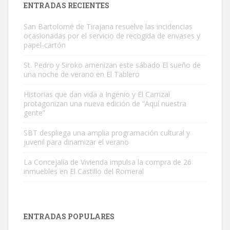
ENTRADAS RECIENTES
San Bartolomé de Tirajana resuelve las incidencias
ocasionadas por el servicio de recogida de envases y
papel-cartón
St. Pedro y Siroko amenizan este sábado El sueño de
una noche de verano en El Tablero
Gato manso encontrado
Este gato macho ha aparecido en la calle hace menos de un mes,
Historias que dan vida a Ingenio y El Carrizal
protagonizan una nueva edición de “Aquí nuestra
es muy manso y extremadamente cari...
gente”
Leales.org » Gran Canaria
|
9.7.2025
SBT despliega una amplia programación cultural y
juvenil para dinamizar el verano
La Concejalía de Vivienda impulsa la compra de 26
inmuebles en El Castillo del Romeral
Adopción urgente
Busco adopción responsable para mi perra. Pastor alemán,
ENTRADAS POPULARES
hembra, 4 años. Por motivos personales ...