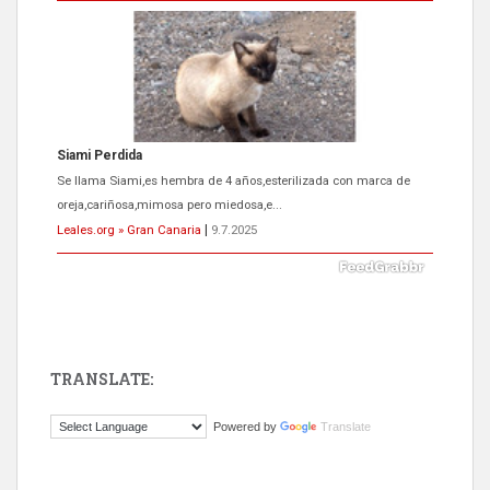
Siami Perdida
Se llama Siami,es hembra de 4 años,esterilizada con marca de
oreja,cariñosa,mimosa pero miedosa,e...
Leales.org » Gran Canaria
|
9.7.2025
TRANSLATE:
ADOPCIÓN URGENTE GATA TEROR GRAN CANARIA
Powered by
Translate
El ayuntamiento se va a llevar a Los Gatos callejeros de la zona los
próximos días, ella incluida...
Leales.org » Gran Canaria
|
9.7.2025