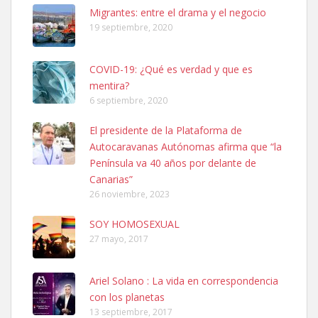
Leales.org » Gran Canaria
|
6.7.2025
Migrantes: entre el drama y el negocio
19 septiembre, 2020
COVID-19: ¿Qué es verdad y que es
mentira?
6 septiembre, 2020
SHIBA PERDIDO AVDA JOSE MESA Y LOPEZ
El presidente de la Plataforma de
PERRO MACHO RAZA SHIBA CON MICROCHIP PERDIDO HOY
Autocaravanas Autónomas afirma que “la
06/07/2025 ZONA MESA Y LOPEZ. ES MUY ASUSTADIZO
Península va 40 años por delante de
Leales.org » Gran Canaria
|
6.7.2025
Canarias”
26 noviembre, 2023
SOY HOMOSEXUAL
27 mayo, 2017
Ariel Solano : La vida en correspondencia
Ninfa perdida
con los planetas
El día 5 se los perdió una ninfa papillera, asustada tiene miedo a la
13 septiembre, 2017
calle, se perdió por la zon...