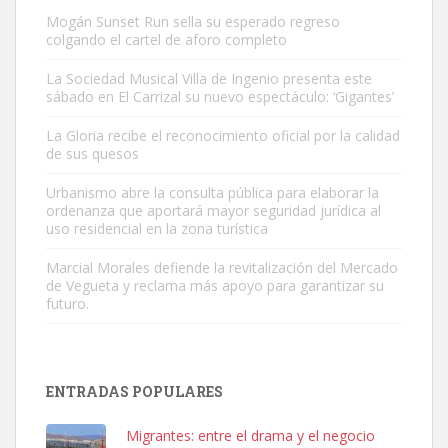
Mogán Sunset Run sella su esperado regreso
colgando el cartel de aforo completo
La Sociedad Musical Villa de Ingenio presenta este
sábado en El Carrizal su nuevo espectáculo: ‘Gigantes’
La Gloria recibe el reconocimiento oficial por la calidad
Adopción urgente
de sus quesos
Busco adopción responsable para mi perra. Pastor alemán,
Urbanismo abre la consulta pública para elaborar la
hembra, 4 años. Por motivos personales ...
ordenanza que aportará mayor seguridad jurídica al
Leales.org » Gran Canaria
|
6.7.2025
uso residencial en la zona turística
Marcial Morales defiende la revitalización del Mercado
de Vegueta y reclama más apoyo para garantizar su
futuro.
SHIBA PERDIDO AVDA JOSE MESA Y LOPEZ
ENTRADAS POPULARES
PERRO MACHO RAZA SHIBA CON MICROCHIP PERDIDO HOY
06/07/2025 ZONA MESA Y LOPEZ. ES MUY ASUSTADIZO
Migrantes: entre el drama y el negocio
Leales.org » Gran Canaria
|
6.7.2025