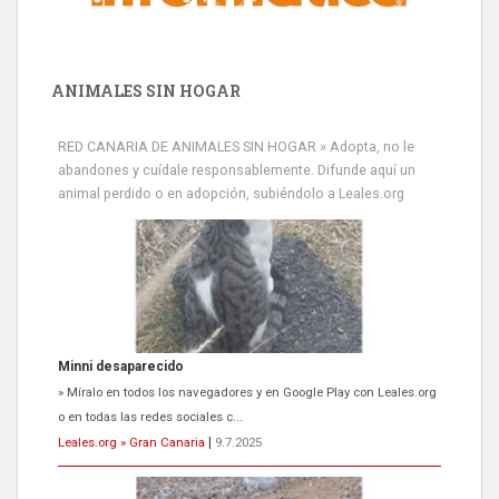
ANIMALES SIN HOGAR
Minni desaparecido
RED CANARIA DE ANIMALES SIN HOGAR » Adopta, no le
» Míralo en todos los navegadores y en Google Play con Leales.org
abandones y cuídale responsablemente. Difunde aquí un
o en todas las redes sociales c...
animal perdido o en adopción, subiéndolo a Leales.org
Leales.org » Gran Canaria
|
9.7.2025
Siami Perdida
Se llama Siami,es hembra de 4 años,esterilizada con marca de
oreja,cariñosa,mimosa pero miedosa,e...
Leales.org » Gran Canaria
|
9.7.2025