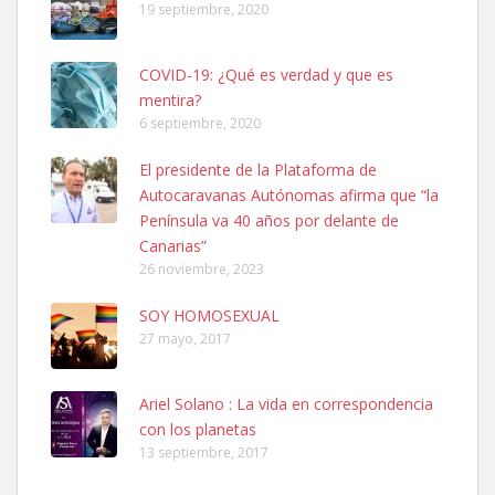
19 septiembre, 2020
COVID-19: ¿Qué es verdad y que es
mentira?
6 septiembre, 2020
El presidente de la Plataforma de
Ninfa perdida
Autocaravanas Autónomas afirma que “la
El día 5 se los perdió una ninfa papillera, asustada tiene miedo a la
Península va 40 años por delante de
calle, se perdió por la zon...
Canarias”
Leales.org » Gran Canaria
|
6.7.2025
26 noviembre, 2023
SOY HOMOSEXUAL
27 mayo, 2017
Ariel Solano : La vida en correspondencia
con los planetas
Adopcion
13 septiembre, 2017
Busco casa de acogida para mi perrita ya que por temas de trabajo
no la puedo tener. Solo gente r...