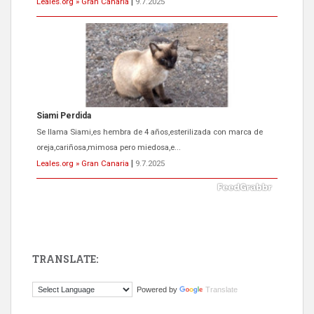
Leales.org » Gran Canaria
|
9.7.2025
Siami Perdida
Se llama Siami,es hembra de 4 años,esterilizada con marca de
oreja,cariñosa,mimosa pero miedosa,e...
Leales.org » Gran Canaria
|
9.7.2025
TRANSLATE:
ADOPCIÓN URGENTE GATA TEROR GRAN CANARIA
Powered by
Translate
El ayuntamiento se va a llevar a Los Gatos callejeros de la zona los
próximos días, ella incluida...