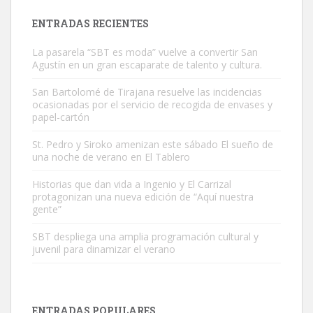
Leales.org » Gran Canaria
|
9.7.2025
ENTRADAS RECIENTES
La pasarela “SBT es moda” vuelve a convertir San
Agustín en un gran escaparate de talento y cultura.
San Bartolomé de Tirajana resuelve las incidencias
ocasionadas por el servicio de recogida de envases y
papel-cartón
Gato manso encontrado
Este gato macho ha aparecido en la calle hace menos de un mes,
St. Pedro y Siroko amenizan este sábado El sueño de
una noche de verano en El Tablero
es muy manso y extremadamente cari...
Leales.org » Gran Canaria
|
9.7.2025
Historias que dan vida a Ingenio y El Carrizal
protagonizan una nueva edición de “Aquí nuestra
gente”
SBT despliega una amplia programación cultural y
juvenil para dinamizar el verano
Adopción urgente
Busco adopción responsable para mi perra. Pastor alemán,
ENTRADAS POPULARES