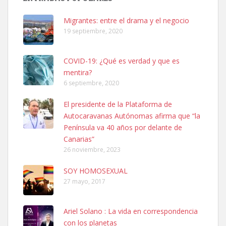
hembra, 4 años. Por motivos personales ...
Leales.org » Gran Canaria
|
6.7.2025
Migrantes: entre el drama y el negocio
19 septiembre, 2020
COVID-19: ¿Qué es verdad y que es
mentira?
6 septiembre, 2020
SHIBA PERDIDO AVDA JOSE MESA Y LOPEZ
El presidente de la Plataforma de
PERRO MACHO RAZA SHIBA CON MICROCHIP PERDIDO HOY
Autocaravanas Autónomas afirma que “la
06/07/2025 ZONA MESA Y LOPEZ. ES MUY ASUSTADIZO
Península va 40 años por delante de
Leales.org » Gran Canaria
|
6.7.2025
Canarias”
26 noviembre, 2023
SOY HOMOSEXUAL
27 mayo, 2017
Ariel Solano : La vida en correspondencia
Ninfa perdida
con los planetas
El día 5 se los perdió una ninfa papillera, asustada tiene miedo a la