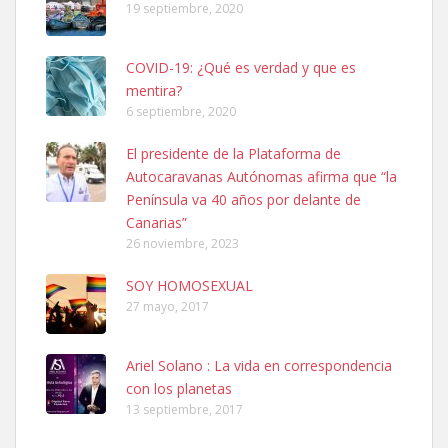
19 septiembre, 2020
COVID-19: ¿Qué es verdad y que es
mentira?
6 septiembre, 2020
SHIBA PERDIDO AVDA JOSE MESA Y LOPEZ
El presidente de la Plataforma de
PERRO MACHO RAZA SHIBA CON MICROCHIP PERDIDO HOY
Autocaravanas Autónomas afirma que “la
06/07/2025 ZONA MESA Y LOPEZ. ES MUY ASUSTADIZO
Península va 40 años por delante de
Leales.org » Gran Canaria
|
6.7.2025
Canarias”
26 noviembre, 2023
SOY HOMOSEXUAL
27 mayo, 2017
Ariel Solano : La vida en correspondencia
Ninfa perdida
con los planetas
El día 5 se los perdió una ninfa papillera, asustada tiene miedo a la
13 septiembre, 2017
calle, se perdió por la zon...
Leales.org » Gran Canaria
|
6.7.2025