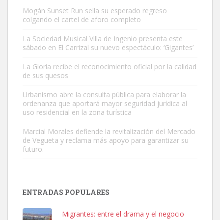
Mogán Sunset Run sella su esperado regreso
colgando el cartel de aforo completo
La Sociedad Musical Villa de Ingenio presenta este
sábado en El Carrizal su nuevo espectáculo: ‘Gigantes’
Gato manso encontrado
La Gloria recibe el reconocimiento oficial por la calidad
Este gato macho ha aparecido en la calle hace menos de un mes,
de sus quesos
es muy manso y extremadamente cari...
Urbanismo abre la consulta pública para elaborar la
Leales.org » Gran Canaria
|
9.7.2025
ordenanza que aportará mayor seguridad jurídica al
uso residencial en la zona turística
Marcial Morales defiende la revitalización del Mercado
de Vegueta y reclama más apoyo para garantizar su
futuro.
Adopción urgente
Busco adopción responsable para mi perra. Pastor alemán,
ENTRADAS POPULARES
hembra, 4 años. Por motivos personales ...
Leales.org » Gran Canaria
|
6.7.2025
Migrantes: entre el drama y el negocio