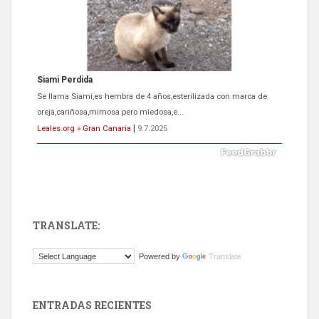
Siami Perdida
Se llama Siami,es hembra de 4 años,esterilizada con marca de
oreja,cariñosa,mimosa pero miedosa,e...
Leales.org » Gran Canaria
|
9.7.2025
TRANSLATE:
ADOPCIÓN URGENTE GATA TEROR GRAN CANARIA
Powered by
Translate
El ayuntamiento se va a llevar a Los Gatos callejeros de la zona los
próximos días, ella incluida...
Leales.org » Gran Canaria
|
9.7.2025
ENTRADAS RECIENTES