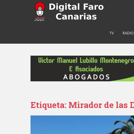
S
k
i
p
t
TV
RADIO
o
m
a
i
n
c
o
n
t
e
Etiqueta: Mirador de las
n
t