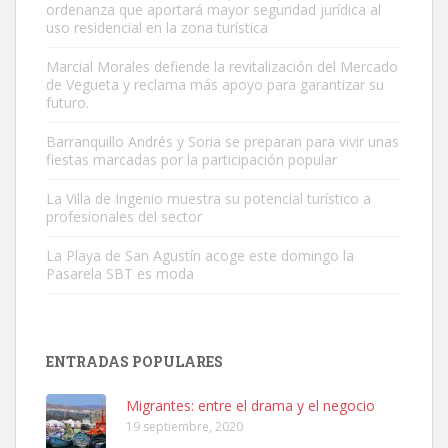
ordenanza que aportará mayor seguridad jurídica al
uso residencial en la zona turística
Marcial Morales defiende la revitalización del Mercado
de Vegueta y reclama más apoyo para garantizar su
Gato manso encontrado
futuro.
Este gato macho ha aparecido en la calle hace menos de un mes,
Barranquillo Andrés y Soria se preparan para vivir unas
es muy manso y extremadamente cari...
fiestas marcadas por la participación popular
Leales.org » Gran Canaria
|
9.7.2025
La Villa de Ingenio muestra su potencial turístico a
profesionales del sector
La Playa de San Agustín acoge este domingo la
Pasarela SBT es moda
Adopción urgente
Busco adopción responsable para mi perra. Pastor alemán,
ENTRADAS POPULARES
hembra, 4 años. Por motivos personales ...
Leales.org » Gran Canaria
|
6.7.2025
Migrantes: entre el drama y el negocio
19 septiembre, 2020