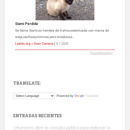
Siami Perdida
Se llama Siami,es hembra de 4 años,esterilizada con marca de
oreja,cariñosa,mimosa pero miedosa,e...
Leales.org » Gran Canaria
|
9.7.2025
TRANSLATE:
ADOPCIÓN URGENTE GATA TEROR GRAN CANARIA
Powered by
Translate
El ayuntamiento se va a llevar a Los Gatos callejeros de la zona los
próximos días, ella incluida...
Leales.org » Gran Canaria
|
9.7.2025
ENTRADAS RECIENTES
Urbanismo abre la consulta pública para elaborar la