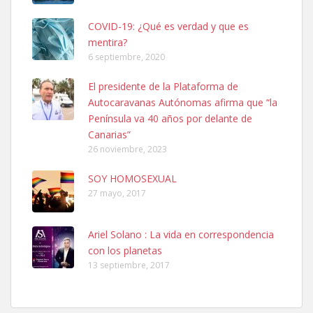
COVID-19: ¿Qué es verdad y que es
mentira?
6 septiembre, 2020
SHIBA PERDIDO AVDA JOSE MESA Y LOPEZ
El presidente de la Plataforma de
PERRO MACHO RAZA SHIBA CON MICROCHIP PERDIDO HOY
Autocaravanas Autónomas afirma que “la
06/07/2025 ZONA MESA Y LOPEZ. ES MUY ASUSTADIZO
Península va 40 años por delante de
Leales.org » Gran Canaria
|
6.7.2025
Canarias”
26 noviembre, 2023
SOY HOMOSEXUAL
27 mayo, 2017
Ariel Solano : La vida en correspondencia
Ninfa perdida
con los planetas
El día 5 se los perdió una ninfa papillera, asustada tiene miedo a la
13 septiembre, 2017
calle, se perdió por la zon...
Leales.org » Gran Canaria
|
6.7.2025