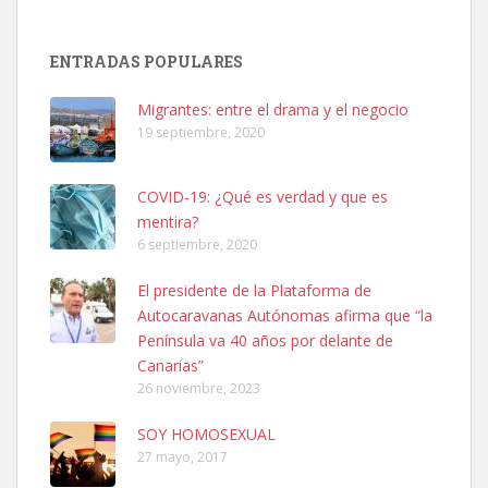
Adopción urgente
Busco adopción responsable para mi perra. Pastor alemán,
ENTRADAS POPULARES
hembra, 4 años. Por motivos personales ...
Leales.org » Gran Canaria
|
6.7.2025
Migrantes: entre el drama y el negocio
19 septiembre, 2020
COVID-19: ¿Qué es verdad y que es
mentira?
6 septiembre, 2020
SHIBA PERDIDO AVDA JOSE MESA Y LOPEZ
El presidente de la Plataforma de
PERRO MACHO RAZA SHIBA CON MICROCHIP PERDIDO HOY
Autocaravanas Autónomas afirma que “la
06/07/2025 ZONA MESA Y LOPEZ. ES MUY ASUSTADIZO
Península va 40 años por delante de
Leales.org » Gran Canaria
|
6.7.2025
Canarias”
26 noviembre, 2023
SOY HOMOSEXUAL
27 mayo, 2017