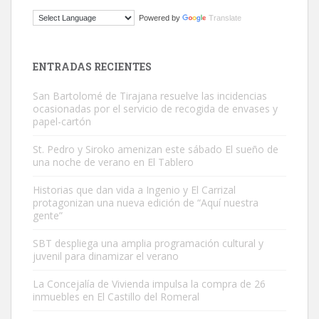
ADOPCIÓN URGENTE GATA TEROR GRAN CANARIA
Powered by
Translate
El ayuntamiento se va a llevar a Los Gatos callejeros de la zona los
próximos días, ella incluida...
Leales.org » Gran Canaria
|
9.7.2025
ENTRADAS RECIENTES
San Bartolomé de Tirajana resuelve las incidencias
ocasionadas por el servicio de recogida de envases y
papel-cartón
St. Pedro y Siroko amenizan este sábado El sueño de
una noche de verano en El Tablero
Gato manso encontrado
Este gato macho ha aparecido en la calle hace menos de un mes,
Historias que dan vida a Ingenio y El Carrizal
protagonizan una nueva edición de “Aquí nuestra
es muy manso y extremadamente cari...
gente”
Leales.org » Gran Canaria
|
9.7.2025
SBT despliega una amplia programación cultural y
juvenil para dinamizar el verano
La Concejalía de Vivienda impulsa la compra de 26
inmuebles en El Castillo del Romeral