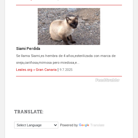
Siami Perdida
Se llama Siami,es hembra de 4 años,esterilizada con marca de
oreja,cariñosa,mimosa pero miedosa,e...
Leales.org » Gran Canaria
|
9.7.2025
TRANSLATE:
ADOPCIÓN URGENTE GATA TEROR GRAN CANARIA
Powered by
Translate
El ayuntamiento se va a llevar a Los Gatos callejeros de la zona los
próximos días, ella incluida...