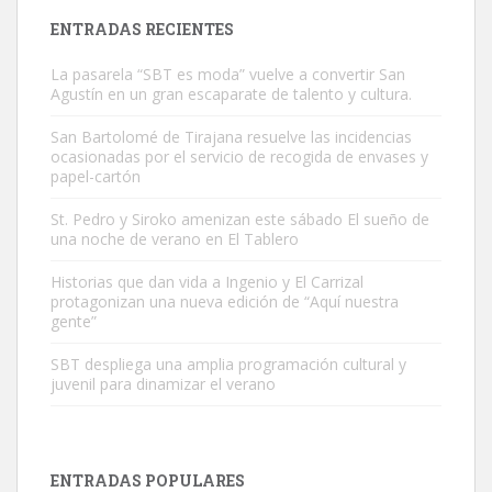
Leales.org » Gran Canaria
|
9.7.2025
ENTRADAS RECIENTES
La pasarela “SBT es moda” vuelve a convertir San
Agustín en un gran escaparate de talento y cultura.
San Bartolomé de Tirajana resuelve las incidencias
ocasionadas por el servicio de recogida de envases y
papel-cartón
Gato manso encontrado
Este gato macho ha aparecido en la calle hace menos de un mes,
St. Pedro y Siroko amenizan este sábado El sueño de
una noche de verano en El Tablero
es muy manso y extremadamente cari...
Leales.org » Gran Canaria
|
9.7.2025
Historias que dan vida a Ingenio y El Carrizal
protagonizan una nueva edición de “Aquí nuestra
gente”
SBT despliega una amplia programación cultural y
juvenil para dinamizar el verano
Adopción urgente
Busco adopción responsable para mi perra. Pastor alemán,
ENTRADAS POPULARES