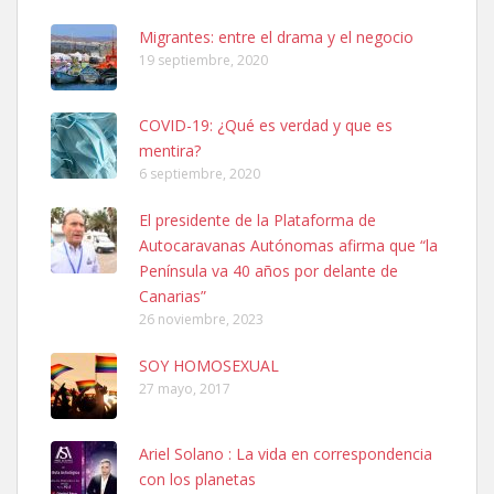
hembra, 4 años. Por motivos personales ...
Leales.org » Gran Canaria
|
6.7.2025
Migrantes: entre el drama y el negocio
19 septiembre, 2020
COVID-19: ¿Qué es verdad y que es
mentira?
6 septiembre, 2020
SHIBA PERDIDO AVDA JOSE MESA Y LOPEZ
El presidente de la Plataforma de
PERRO MACHO RAZA SHIBA CON MICROCHIP PERDIDO HOY
Autocaravanas Autónomas afirma que “la
06/07/2025 ZONA MESA Y LOPEZ. ES MUY ASUSTADIZO
Península va 40 años por delante de
Leales.org » Gran Canaria
|
6.7.2025
Canarias”
26 noviembre, 2023
SOY HOMOSEXUAL
27 mayo, 2017
Ariel Solano : La vida en correspondencia
Ninfa perdida
con los planetas
El día 5 se los perdió una ninfa papillera, asustada tiene miedo a la