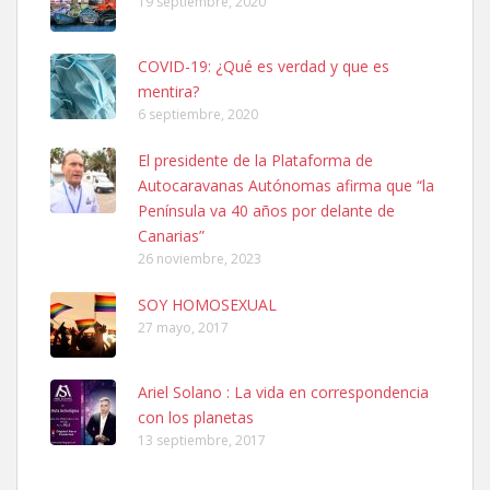
19 septiembre, 2020
COVID-19: ¿Qué es verdad y que es
mentira?
6 septiembre, 2020
SHIBA PERDIDO AVDA JOSE MESA Y LOPEZ
El presidente de la Plataforma de
PERRO MACHO RAZA SHIBA CON MICROCHIP PERDIDO HOY
Autocaravanas Autónomas afirma que “la
06/07/2025 ZONA MESA Y LOPEZ. ES MUY ASUSTADIZO
Península va 40 años por delante de
Leales.org » Gran Canaria
|
6.7.2025
Canarias”
26 noviembre, 2023
SOY HOMOSEXUAL
27 mayo, 2017
Ariel Solano : La vida en correspondencia
Ninfa perdida
con los planetas
El día 5 se los perdió una ninfa papillera, asustada tiene miedo a la
13 septiembre, 2017
calle, se perdió por la zon...
Leales.org » Gran Canaria
|
6.7.2025