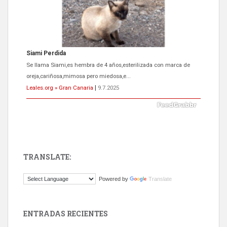
Siami Perdida
Se llama Siami,es hembra de 4 años,esterilizada con marca de
oreja,cariñosa,mimosa pero miedosa,e...
Leales.org » Gran Canaria
|
9.7.2025
TRANSLATE:
ADOPCIÓN URGENTE GATA TEROR GRAN CANARIA
Powered by
Translate
El ayuntamiento se va a llevar a Los Gatos callejeros de la zona los
próximos días, ella incluida...
Leales.org » Gran Canaria
|
9.7.2025
ENTRADAS RECIENTES