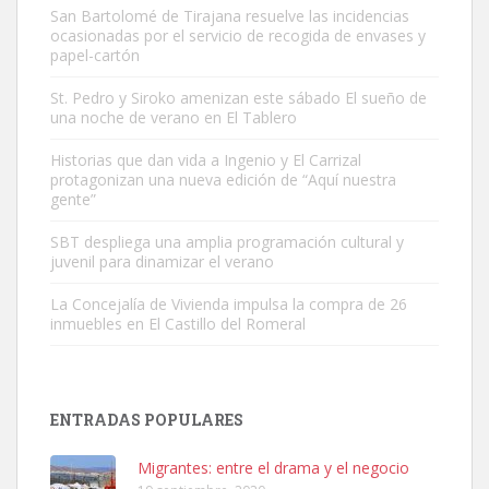
San Bartolomé de Tirajana resuelve las incidencias
ocasionadas por el servicio de recogida de envases y
papel-cartón
St. Pedro y Siroko amenizan este sábado El sueño de
una noche de verano en El Tablero
Gato manso encontrado
Este gato macho ha aparecido en la calle hace menos de un mes,
Historias que dan vida a Ingenio y El Carrizal
protagonizan una nueva edición de “Aquí nuestra
es muy manso y extremadamente cari...
gente”
Leales.org » Gran Canaria
|
9.7.2025
SBT despliega una amplia programación cultural y
juvenil para dinamizar el verano
La Concejalía de Vivienda impulsa la compra de 26
inmuebles en El Castillo del Romeral
Adopción urgente
Busco adopción responsable para mi perra. Pastor alemán,
ENTRADAS POPULARES
hembra, 4 años. Por motivos personales ...
Leales.org » Gran Canaria
|
6.7.2025
Migrantes: entre el drama y el negocio