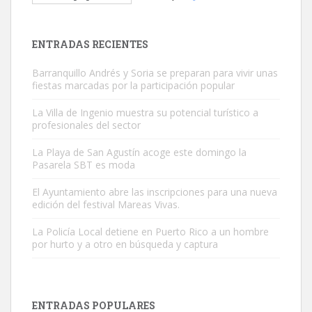
Busco adopción responsable para mi perra. Pastor alemán,
hembra, 4 años. Por motivos personales ...
Leales.org » Gran Canaria
|
6.7.2025
ENTRADAS RECIENTES
Barranquillo Andrés y Soria se preparan para vivir unas
fiestas marcadas por la participación popular
La Villa de Ingenio muestra su potencial turístico a
profesionales del sector
SHIBA PERDIDO AVDA JOSE MESA Y LOPEZ
La Playa de San Agustín acoge este domingo la
PERRO MACHO RAZA SHIBA CON MICROCHIP PERDIDO HOY
Pasarela SBT es moda
06/07/2025 ZONA MESA Y LOPEZ. ES MUY ASUSTADIZO
El Ayuntamiento abre las inscripciones para una nueva
Leales.org » Gran Canaria
|
6.7.2025
edición del festival Mareas Vivas.
La Policía Local detiene en Puerto Rico a un hombre
por hurto y a otro en búsqueda y captura
ENTRADAS POPULARES
Ninfa perdida