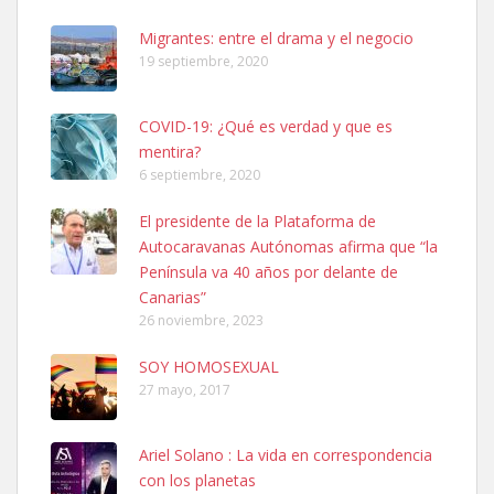
El día 5 se los perdió una ninfa papillera, asustada tiene miedo a la
Migrantes: entre el drama y el negocio
calle, se perdió por la zon...
19 septiembre, 2020
Leales.org » Gran Canaria
|
6.7.2025
COVID-19: ¿Qué es verdad y que es
mentira?
6 septiembre, 2020
El presidente de la Plataforma de
Autocaravanas Autónomas afirma que “la
Adopcion
Península va 40 años por delante de
Busco casa de acogida para mi perrita ya que por temas de trabajo
Canarias”
no la puedo tener. Solo gente r...
26 noviembre, 2023
Leales.org » Gran Canaria
|
4.7.2025
SOY HOMOSEXUAL
27 mayo, 2017
Ariel Solano : La vida en correspondencia
con los planetas