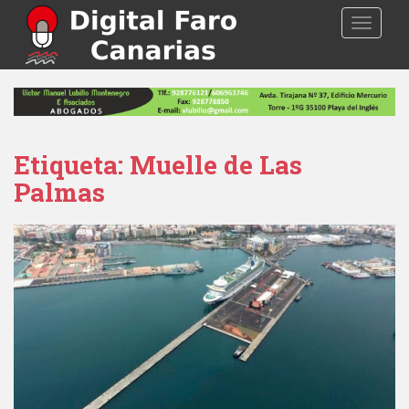
S
TOGGLE
k
i
p
t
o
m
a
Etiqueta: Muelle de Las
i
Palmas
n
c
o
n
t
e
n
t