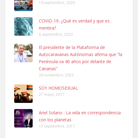
19 septiembre, 2020
COVID-19: ¿Qué es verdad y que es
mentira?
6 septiembre, 2020
Ninfa perdida
El presidente de la Plataforma de
El día 5 se los perdió una ninfa papillera, asustada tiene miedo a la
Autocaravanas Autónomas afirma que “la
calle, se perdió por la zon...
Península va 40 años por delante de
Leales.org » Gran Canaria
|
6.7.2025
Canarias”
26 noviembre, 2023
SOY HOMOSEXUAL
27 mayo, 2017
Ariel Solano : La vida en correspondencia
Adopcion
con los planetas
Busco casa de acogida para mi perrita ya que por temas de trabajo
13 septiembre, 2017
no la puedo tener. Solo gente r...
Leales.org » Gran Canaria
|
4.7.2025