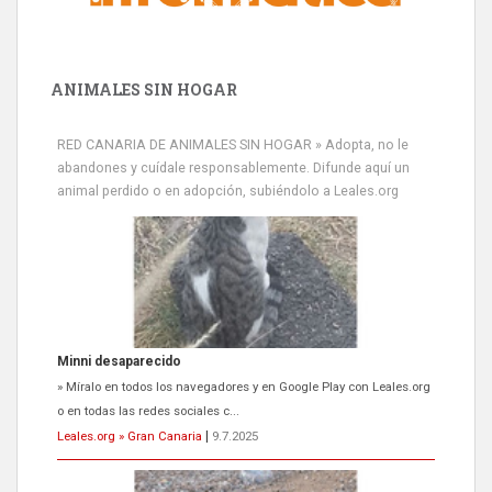
ANIMALES SIN HOGAR
RED CANARIA DE ANIMALES SIN HOGAR » Adopta, no le
abandones y cuídale responsablemente. Difunde aquí un
animal perdido o en adopción, subiéndolo a Leales.org
Siami Perdida
Se llama Siami,es hembra de 4 años,esterilizada con marca de
oreja,cariñosa,mimosa pero miedosa,e...
Leales.org » Gran Canaria
|
9.7.2025