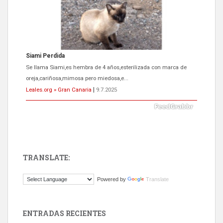
ADOPCIÓN URGENTE GATA TEROR GRAN CANARIA
El ayuntamiento se va a llevar a Los Gatos callejeros de la zona los
próximos días, ella incluida...
Leales.org » Gran Canaria
|
9.7.2025
TRANSLATE:
Gato manso encontrado
Powered by
Translate
Este gato macho ha aparecido en la calle hace menos de un mes,
es muy manso y extremadamente cari...
Leales.org » Gran Canaria
|
9.7.2025
ENTRADAS RECIENTES