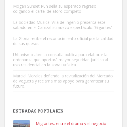
Mogán Sunset Run sella su esperado regreso
colgando el cartel de aforo completo
La Sociedad Musical Villa de Ingenio presenta este
sábado en El Carrizal su nuevo espectáculo: ‘Gigantes’
Gato manso encontrado
La Gloria recibe el reconocimiento oficial por la calidad
Este gato macho ha aparecido en la calle hace menos de un mes,
de sus quesos
es muy manso y extremadamente cari...
Urbanismo abre la consulta pública para elaborar la
Leales.org » Gran Canaria
|
9.7.2025
ordenanza que aportará mayor seguridad jurídica al
uso residencial en la zona turística
Marcial Morales defiende la revitalización del Mercado
de Vegueta y reclama más apoyo para garantizar su
futuro.
Adopción urgente
Busco adopción responsable para mi perra. Pastor alemán,
ENTRADAS POPULARES
hembra, 4 años. Por motivos personales ...
Leales.org » Gran Canaria
|
6.7.2025
Migrantes: entre el drama y el negocio