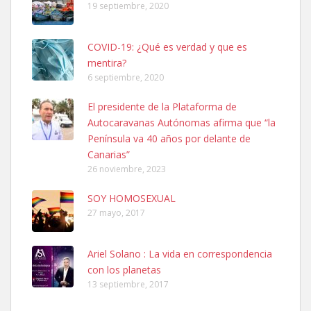
19 septiembre, 2020
COVID-19: ¿Qué es verdad y que es
mentira?
6 septiembre, 2020
SHIBA PERDIDO AVDA JOSE MESA Y LOPEZ
El presidente de la Plataforma de
PERRO MACHO RAZA SHIBA CON MICROCHIP PERDIDO HOY
Autocaravanas Autónomas afirma que “la
06/07/2025 ZONA MESA Y LOPEZ. ES MUY ASUSTADIZO
Península va 40 años por delante de
Leales.org » Gran Canaria
|
6.7.2025
Canarias”
26 noviembre, 2023
SOY HOMOSEXUAL
27 mayo, 2017
Ariel Solano : La vida en correspondencia
Ninfa perdida
con los planetas
El día 5 se los perdió una ninfa papillera, asustada tiene miedo a la
13 septiembre, 2017
calle, se perdió por la zon...
Leales.org » Gran Canaria
|
6.7.2025