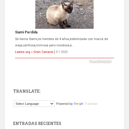
Siami Perdida
Se llama Siami,es hembra de 4 años,esterilizada con marca de
oreja,cariñosa,mimosa pero miedosa,e...
Leales.org » Gran Canaria
|
9.7.2025
TRANSLATE:
ADOPCIÓN URGENTE GATA TEROR GRAN CANARIA
Powered by
Translate
El ayuntamiento se va a llevar a Los Gatos callejeros de la zona los
próximos días, ella incluida...
Leales.org » Gran Canaria
|
9.7.2025
ENTRADAS RECIENTES