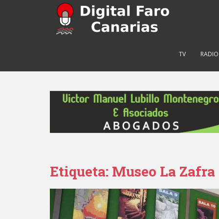
S
k
i
p
t
TV
RADIO
o
m
a
i
n
c
o
n
t
e
Etiqueta: Museo La Zafra
n
t