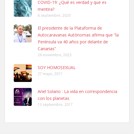
COVID-19: ¿Qué es verdad y que es
mentira?
6 septiembre, 2020
SHIBA PERDIDO AVDA JOSE MESA Y LOPEZ
El presidente de la Plataforma de
PERRO MACHO RAZA SHIBA CON MICROCHIP PERDIDO HOY
Autocaravanas Autónomas afirma que “la
06/07/2025 ZONA MESA Y LOPEZ. ES MUY ASUSTADIZO
Península va 40 años por delante de
Leales.org » Gran Canaria
|
6.7.2025
Canarias”
26 noviembre, 2023
SOY HOMOSEXUAL
27 mayo, 2017
Ariel Solano : La vida en correspondencia
Ninfa perdida
con los planetas
El día 5 se los perdió una ninfa papillera, asustada tiene miedo a la
13 septiembre, 2017
calle, se perdió por la zon...
Leales.org » Gran Canaria
|
6.7.2025