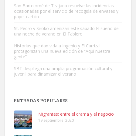
San Bartolomé de Tirajana resuelve las incidencias
ocasionadas por el servicio de recogida de envases y
papel-cartón
Gato manso encontrado
Este gato macho ha aparecido en la calle hace menos de un mes,
St. Pedro y Siroko amenizan este sábado El sueño de
una noche de verano en El Tablero
es muy manso y extremadamente cari...
Leales.org » Gran Canaria
|
9.7.2025
Historias que dan vida a Ingenio y El Carrizal
protagonizan una nueva edición de “Aquí nuestra
gente”
SBT despliega una amplia programación cultural y
juvenil para dinamizar el verano
Adopción urgente
Busco adopción responsable para mi perra. Pastor alemán,
ENTRADAS POPULARES
hembra, 4 años. Por motivos personales ...
Leales.org » Gran Canaria
|
6.7.2025
Migrantes: entre el drama y el negocio
19 septiembre, 2020