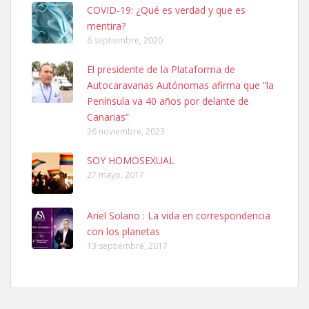
COVID-19: ¿Qué es verdad y que es
mentira?
6 septiembre, 2020
SHIBA PERDIDO AVDA JOSE MESA Y LOPEZ
El presidente de la Plataforma de
PERRO MACHO RAZA SHIBA CON MICROCHIP PERDIDO HOY
Autocaravanas Autónomas afirma que “la
06/07/2025 ZONA MESA Y LOPEZ. ES MUY ASUSTADIZO
Península va 40 años por delante de
Leales.org » Gran Canaria
|
6.7.2025
Canarias”
26 noviembre, 2023
SOY HOMOSEXUAL
27 mayo, 2017
Ariel Solano : La vida en correspondencia
Ninfa perdida
con los planetas
El día 5 se los perdió una ninfa papillera, asustada tiene miedo a la
13 septiembre, 2017
calle, se perdió por la zon...
Leales.org » Gran Canaria
|
6.7.2025