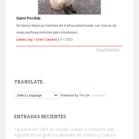
Siami Perdida
Se llama Siami,es hembra de 4 años,esterilizada con marca de
oreja,cariñosa,mimosa pero miedosa,e...
Leales.org » Gran Canaria
|
9.7.2025
TRANSLATE:
ADOPCIÓN URGENTE GATA TEROR GRAN CANARIA
Powered by
Translate
El ayuntamiento se va a llevar a Los Gatos callejeros de la zona los
próximos días, ella incluida...
Leales.org » Gran Canaria
|
9.7.2025
ENTRADAS RECIENTES
La pasarela “SBT es moda” vuelve a convertir San
Agustín en un gran escaparate de talento y cultura.