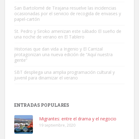
San Bartolomé de Tirajana resuelve las incidencias
ocasionadas por el servicio de recogida de envases y
papel-cartón
Gato manso encontrado
Este gato macho ha aparecido en la calle hace menos de un mes,
St. Pedro y Siroko amenizan este sábado El sueño de
una noche de verano en El Tablero
es muy manso y extremadamente cari...
Leales.org » Gran Canaria
|
9.7.2025
Historias que dan vida a Ingenio y El Carrizal
protagonizan una nueva edición de “Aquí nuestra
gente”
SBT despliega una amplia programación cultural y
juvenil para dinamizar el verano
Adopción urgente
Busco adopción responsable para mi perra. Pastor alemán,
ENTRADAS POPULARES
hembra, 4 años. Por motivos personales ...
Leales.org » Gran Canaria
|
6.7.2025
Migrantes: entre el drama y el negocio
19 septiembre, 2020