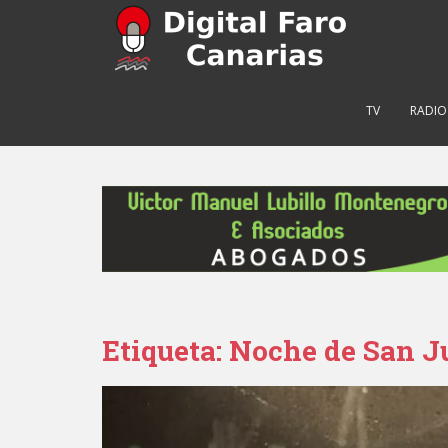
S
k
i
p
t
TV
RADIO
o
m
a
i
n
c
o
n
t
e
Etiqueta: Noche de San J
n
t