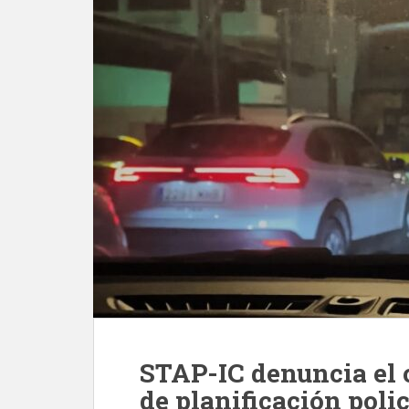
STAP-IC denuncia el c
de planificación poli