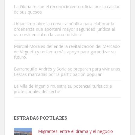
La Gloria recibe el reconocimiento oficial por la calidad
de sus quesos
Urbanismo abre la consulta pública para elaborar la
ordenanza que aportará mayor seguridad jurídica al
uso residencial en la zona turística
Gato manso encontrado
Este gato macho ha aparecido en la calle hace menos de un mes,
Marcial Morales defiende la revitalización del Mercado
de Vegueta y reclama más apoyo para garantizar su
es muy manso y extremadamente cari...
futuro.
Leales.org » Gran Canaria
|
9.7.2025
Barranquillo Andrés y Soria se preparan para vivir unas
fiestas marcadas por la participación popular
La Villa de Ingenio muestra su potencial turístico a
profesionales del sector
Adopción urgente
Busco adopción responsable para mi perra. Pastor alemán,
ENTRADAS POPULARES
hembra, 4 años. Por motivos personales ...
Leales.org » Gran Canaria
|
6.7.2025
Migrantes: entre el drama y el negocio