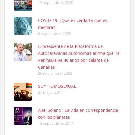
19 septiembre, 2020
COVID-19: ¿Qué es verdad y que es
mentira?
6 septiembre, 2020
SHIBA PERDIDO AVDA JOSE MESA Y LOPEZ
El presidente de la Plataforma de
PERRO MACHO RAZA SHIBA CON MICROCHIP PERDIDO HOY
Autocaravanas Autónomas afirma que “la
06/07/2025 ZONA MESA Y LOPEZ. ES MUY ASUSTADIZO
Península va 40 años por delante de
Leales.org » Gran Canaria
|
6.7.2025
Canarias”
26 noviembre, 2023
SOY HOMOSEXUAL
27 mayo, 2017
Ariel Solano : La vida en correspondencia
Ninfa perdida
con los planetas
El día 5 se los perdió una ninfa papillera, asustada tiene miedo a la
13 septiembre, 2017
calle, se perdió por la zon...
Leales.org » Gran Canaria
|
6.7.2025