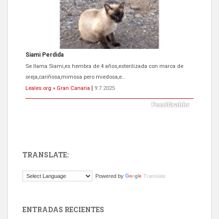
Siami Perdida
Se llama Siami,es hembra de 4 años,esterilizada con marca de
oreja,cariñosa,mimosa pero miedosa,e...
Leales.org » Gran Canaria
|
9.7.2025
TRANSLATE:
ADOPCIÓN URGENTE GATA TEROR GRAN CANARIA
Powered by
Translate
El ayuntamiento se va a llevar a Los Gatos callejeros de la zona los
próximos días, ella incluida...
Leales.org » Gran Canaria
|
9.7.2025
ENTRADAS RECIENTES