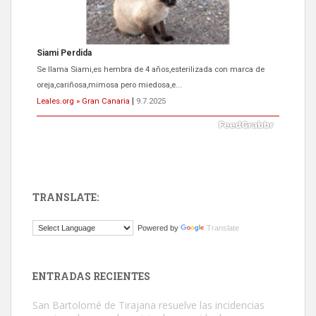
ADOPCIÓN URGENTE GATA TEROR GRAN CANARIA
El ayuntamiento se va a llevar a Los Gatos callejeros de la zona los
próximos días, ella incluida...
Leales.org » Gran Canaria
|
9.7.2025
TRANSLATE:
Gato manso encontrado
Powered by
Translate
Este gato macho ha aparecido en la calle hace menos de un mes,
es muy manso y extremadamente cari...
Leales.org » Gran Canaria
|
9.7.2025
ENTRADAS RECIENTES
San Bartolomé de Tirajana resuelve las incidencias