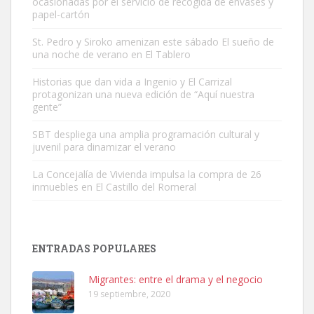
ocasionadas por el servicio de recogida de envases y
papel-cartón
St. Pedro y Siroko amenizan este sábado El sueño de
una noche de verano en El Tablero
Adopción urgente
Busco adopción responsable para mi perra. Pastor alemán,
Historias que dan vida a Ingenio y El Carrizal
protagonizan una nueva edición de “Aquí nuestra
hembra, 4 años. Por motivos personales ...
gente”
Leales.org » Gran Canaria
|
6.7.2025
SBT despliega una amplia programación cultural y
juvenil para dinamizar el verano
La Concejalía de Vivienda impulsa la compra de 26
inmuebles en El Castillo del Romeral
SHIBA PERDIDO AVDA JOSE MESA Y LOPEZ
PERRO MACHO RAZA SHIBA CON MICROCHIP PERDIDO HOY
ENTRADAS POPULARES
06/07/2025 ZONA MESA Y LOPEZ. ES MUY ASUSTADIZO
Leales.org » Gran Canaria
|
6.7.2025
Migrantes: entre el drama y el negocio
19 septiembre, 2020