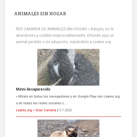
ANIMALES SIN HOGAR
RED CANARIA DE ANIMALES SIN HOGAR » Adopta, no le
abandones y cuídale responsablemente. Difunde aquí un
animal perdido o en adopción, subiéndolo a Leales.org
Siami Perdida
Se llama Siami,es hembra de 4 años,esterilizada con marca de
oreja,cariñosa,mimosa pero miedosa,e...
Leales.org » Gran Canaria
|
9.7.2025