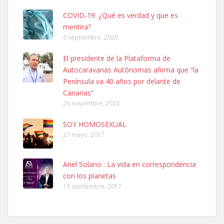
COVID-19: ¿Qué es verdad y que es
mentira?
6 septiembre, 2020
Ninfa perdida
El presidente de la Plataforma de
El día 5 se los perdió una ninfa papillera, asustada tiene miedo a la
Autocaravanas Autónomas afirma que “la
calle, se perdió por la zon...
Península va 40 años por delante de
Leales.org » Gran Canaria
|
6.7.2025
Canarias”
26 noviembre, 2023
SOY HOMOSEXUAL
27 mayo, 2017
Ariel Solano : La vida en correspondencia
Adopcion
con los planetas
Busco casa de acogida para mi perrita ya que por temas de trabajo
13 septiembre, 2017
no la puedo tener. Solo gente r...
Leales.org » Gran Canaria
|
4.7.2025