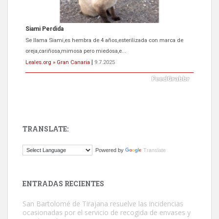
Siami Perdida
Se llama Siami,es hembra de 4 años,esterilizada con marca de
oreja,cariñosa,mimosa pero miedosa,e...
Leales.org » Gran Canaria
|
9.7.2025
TRANSLATE:
ADOPCIÓN URGENTE GATA TEROR GRAN CANARIA
Powered by
Translate
El ayuntamiento se va a llevar a Los Gatos callejeros de la zona los
próximos días, ella incluida...
Leales.org » Gran Canaria
|
9.7.2025
ENTRADAS RECIENTES
San Bartolomé de Tirajana resuelve las incidencias
ocasionadas por el servicio de recogida de envases y