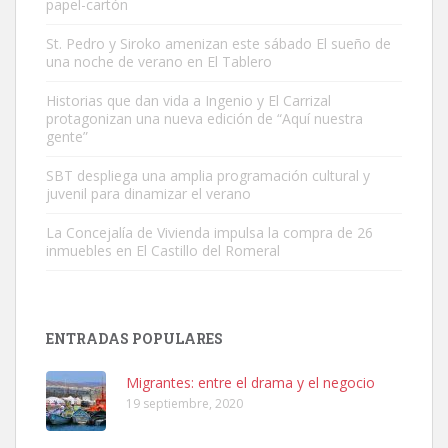
papel-cartón
St. Pedro y Siroko amenizan este sábado El sueño de
una noche de verano en El Tablero
Gato manso encontrado
Este gato macho ha aparecido en la calle hace menos de un mes,
Historias que dan vida a Ingenio y El Carrizal
protagonizan una nueva edición de “Aquí nuestra
es muy manso y extremadamente cari...
gente”
Leales.org » Gran Canaria
|
9.7.2025
SBT despliega una amplia programación cultural y
juvenil para dinamizar el verano
La Concejalía de Vivienda impulsa la compra de 26
inmuebles en El Castillo del Romeral
Adopción urgente
Busco adopción responsable para mi perra. Pastor alemán,
ENTRADAS POPULARES
hembra, 4 años. Por motivos personales ...
Leales.org » Gran Canaria
|
6.7.2025
Migrantes: entre el drama y el negocio
19 septiembre, 2020