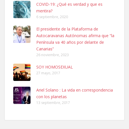
COVID-19: ¿Qué es verdad y que es
mentira?
6 septiembre, 2020
SHIBA PERDIDO AVDA JOSE MESA Y LOPEZ
El presidente de la Plataforma de
PERRO MACHO RAZA SHIBA CON MICROCHIP PERDIDO HOY
Autocaravanas Autónomas afirma que “la
06/07/2025 ZONA MESA Y LOPEZ. ES MUY ASUSTADIZO
Península va 40 años por delante de
Leales.org » Gran Canaria
|
6.7.2025
Canarias”
26 noviembre, 2023
SOY HOMOSEXUAL
27 mayo, 2017
Ariel Solano : La vida en correspondencia
Ninfa perdida
con los planetas
El día 5 se los perdió una ninfa papillera, asustada tiene miedo a la
13 septiembre, 2017
calle, se perdió por la zon...
Leales.org » Gran Canaria
|
6.7.2025