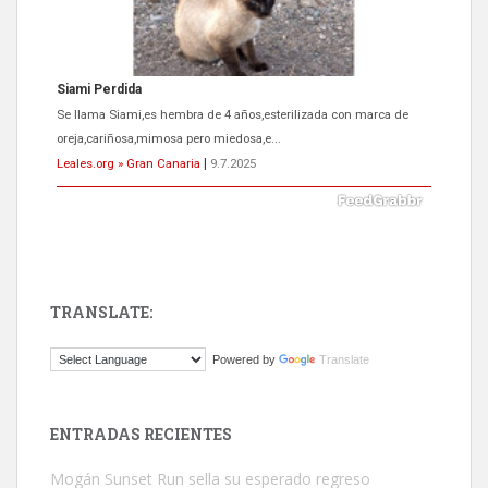
Siami Perdida
Se llama Siami,es hembra de 4 años,esterilizada con marca de
oreja,cariñosa,mimosa pero miedosa,e...
Leales.org » Gran Canaria
|
9.7.2025
TRANSLATE:
ADOPCIÓN URGENTE GATA TEROR GRAN CANARIA
Powered by
Translate
El ayuntamiento se va a llevar a Los Gatos callejeros de la zona los
próximos días, ella incluida...
Leales.org » Gran Canaria
|
9.7.2025
ENTRADAS RECIENTES
Mogán Sunset Run sella su esperado regreso