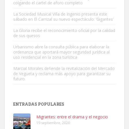
colgando el cartel de aforo completo
La Sociedad Musical Villa de Ingenio presenta este
sábado en El Carrizal su nuevo espectáculo: ‘Gigantes’
Gato manso encontrado
La Gloria recibe el reconocimiento oficial por la calidad
Este gato macho ha aparecido en la calle hace menos de un mes,
de sus quesos
es muy manso y extremadamente cari...
Urbanismo abre la consulta pública para elaborar la
Leales.org » Gran Canaria
|
9.7.2025
ordenanza que aportará mayor seguridad jurídica al
uso residencial en la zona turística
Marcial Morales defiende la revitalización del Mercado
de Vegueta y reclama más apoyo para garantizar su
futuro.
Adopción urgente
Busco adopción responsable para mi perra. Pastor alemán,
ENTRADAS POPULARES
hembra, 4 años. Por motivos personales ...
Leales.org » Gran Canaria
|
6.7.2025
Migrantes: entre el drama y el negocio
19 septiembre, 2020