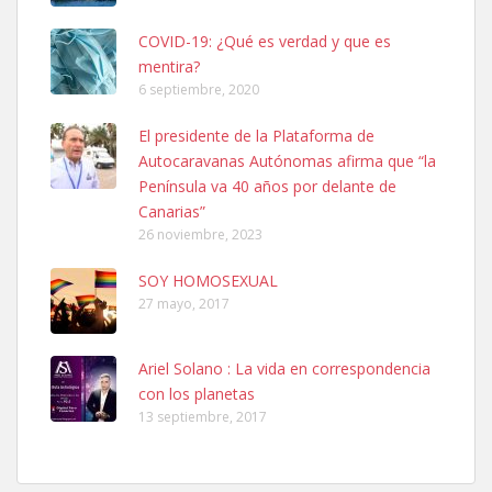
COVID-19: ¿Qué es verdad y que es
mentira?
6 septiembre, 2020
SHIBA PERDIDO AVDA JOSE MESA Y LOPEZ
El presidente de la Plataforma de
PERRO MACHO RAZA SHIBA CON MICROCHIP PERDIDO HOY
Autocaravanas Autónomas afirma que “la
06/07/2025 ZONA MESA Y LOPEZ. ES MUY ASUSTADIZO
Península va 40 años por delante de
Leales.org » Gran Canaria
|
6.7.2025
Canarias”
26 noviembre, 2023
SOY HOMOSEXUAL
27 mayo, 2017
Ariel Solano : La vida en correspondencia
Ninfa perdida
con los planetas
El día 5 se los perdió una ninfa papillera, asustada tiene miedo a la
13 septiembre, 2017
calle, se perdió por la zon...
Leales.org » Gran Canaria
|
6.7.2025