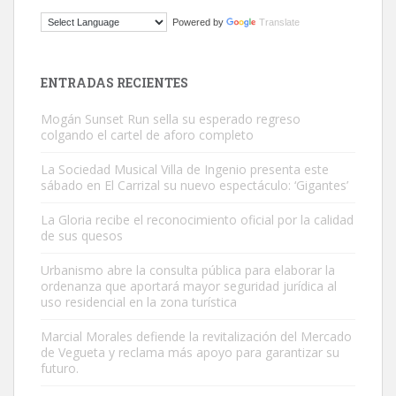
ADOPCIÓN URGENTE GATA TEROR GRAN CANARIA
Powered by
Translate
El ayuntamiento se va a llevar a Los Gatos callejeros de la zona los
próximos días, ella incluida...
Leales.org » Gran Canaria
|
9.7.2025
ENTRADAS RECIENTES
Mogán Sunset Run sella su esperado regreso
colgando el cartel de aforo completo
La Sociedad Musical Villa de Ingenio presenta este
sábado en El Carrizal su nuevo espectáculo: ‘Gigantes’
Gato manso encontrado
La Gloria recibe el reconocimiento oficial por la calidad
Este gato macho ha aparecido en la calle hace menos de un mes,
de sus quesos
es muy manso y extremadamente cari...
Urbanismo abre la consulta pública para elaborar la
Leales.org » Gran Canaria
|
9.7.2025
ordenanza que aportará mayor seguridad jurídica al
uso residencial en la zona turística
Marcial Morales defiende la revitalización del Mercado
de Vegueta y reclama más apoyo para garantizar su
futuro.