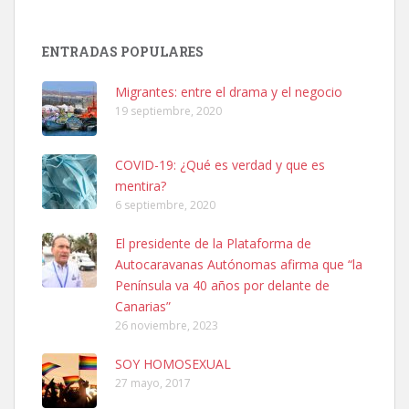
Adopción urgente
Busco adopción responsable para mi perra. Pastor alemán,
ENTRADAS POPULARES
hembra, 4 años. Por motivos personales ...
Leales.org » Gran Canaria
|
6.7.2025
Migrantes: entre el drama y el negocio
19 septiembre, 2020
COVID-19: ¿Qué es verdad y que es
mentira?
6 septiembre, 2020
SHIBA PERDIDO AVDA JOSE MESA Y LOPEZ
El presidente de la Plataforma de
PERRO MACHO RAZA SHIBA CON MICROCHIP PERDIDO HOY
Autocaravanas Autónomas afirma que “la
06/07/2025 ZONA MESA Y LOPEZ. ES MUY ASUSTADIZO
Península va 40 años por delante de
Leales.org » Gran Canaria
|
6.7.2025
Canarias”
26 noviembre, 2023
SOY HOMOSEXUAL
27 mayo, 2017