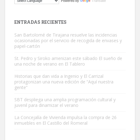
Powered by
Translate
El ayuntamiento se va a llevar a Los Gatos callejeros de la zona los
próximos días, ella incluida...
Leales.org » Gran Canaria
|
9.7.2025
ENTRADAS RECIENTES
San Bartolomé de Tirajana resuelve las incidencias
ocasionadas por el servicio de recogida de envases y
papel-cartón
St. Pedro y Siroko amenizan este sábado El sueño de
una noche de verano en El Tablero
Gato manso encontrado
Este gato macho ha aparecido en la calle hace menos de un mes,
Historias que dan vida a Ingenio y El Carrizal
protagonizan una nueva edición de “Aquí nuestra
es muy manso y extremadamente cari...
gente”
Leales.org » Gran Canaria
|
9.7.2025
SBT despliega una amplia programación cultural y
juvenil para dinamizar el verano
La Concejalía de Vivienda impulsa la compra de 26
inmuebles en El Castillo del Romeral
Adopción urgente