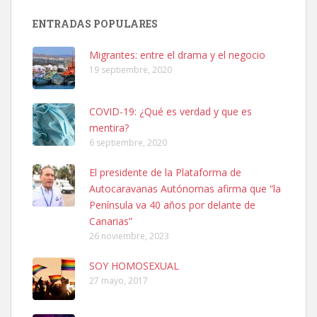
Busco adopción responsable para mi perra. Pastor alemán,
ENTRADAS POPULARES
hembra, 4 años. Por motivos personales ...
Leales.org » Gran Canaria
|
6.7.2025
Migrantes: entre el drama y el negocio
19 septiembre, 2020
COVID-19: ¿Qué es verdad y que es
mentira?
6 septiembre, 2020
SHIBA PERDIDO AVDA JOSE MESA Y LOPEZ
El presidente de la Plataforma de
PERRO MACHO RAZA SHIBA CON MICROCHIP PERDIDO HOY
Autocaravanas Autónomas afirma que “la
06/07/2025 ZONA MESA Y LOPEZ. ES MUY ASUSTADIZO
Península va 40 años por delante de
Leales.org » Gran Canaria
|
6.7.2025
Canarias”
26 noviembre, 2023
SOY HOMOSEXUAL
27 mayo, 2017