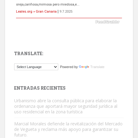
oreja,cariñosa,mimosa pero miedosa,e...
Leales.org » Gran Canaria
|
9.7.2025
TRANSLATE:
ADOPCIÓN URGENTE GATA TEROR GRAN CANARIA
Powered by
Translate
El ayuntamiento se va a llevar a Los Gatos callejeros de la zona los
próximos días, ella incluida...
Leales.org » Gran Canaria
|
9.7.2025
ENTRADAS RECIENTES
Urbanismo abre la consulta pública para elaborar la
ordenanza que aportará mayor seguridad jurídica al
uso residencial en la zona turística
Marcial Morales defiende la revitalización del Mercado
de Vegueta y reclama más apoyo para garantizar su
Gato manso encontrado
futuro.