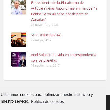
El presidente de la Plataforma de
PERRO MACHO RAZA SHIBA CON MICROCHIP PERDIDO HOY
Autocaravanas Autónomas afirma que “la
06/07/2025 ZONA MESA Y LOPEZ. ES MUY ASUSTADIZO
Península va 40 años por delante de
Leales.org » Gran Canaria
|
6.7.2025
Canarias”
26 noviembre, 2023
SOY HOMOSEXUAL
27 mayo, 2017
Ariel Solano : La vida en correspondencia
Ninfa perdida
con los planetas
El día 5 se los perdió una ninfa papillera, asustada tiene miedo a la
13 septiembre, 2017
calle, se perdió por la zon...
Leales.org » Gran Canaria
|
6.7.2025
Utilizamos cookies para optimizar nuestro sitio web y
nuestro servicio.
Política de cookies