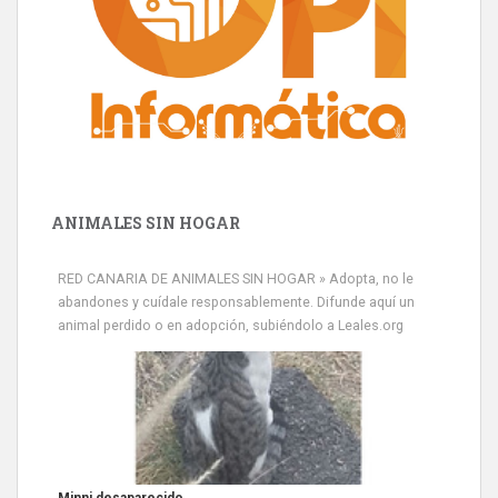
ANIMALES SIN HOGAR
Minni desaparecido
RED CANARIA DE ANIMALES SIN HOGAR » Adopta, no le
» Míralo en todos los navegadores y en Google Play con Leales.org
abandones y cuídale responsablemente. Difunde aquí un
o en todas las redes sociales c...
animal perdido o en adopción, subiéndolo a Leales.org
Leales.org » Gran Canaria
|
9.7.2025