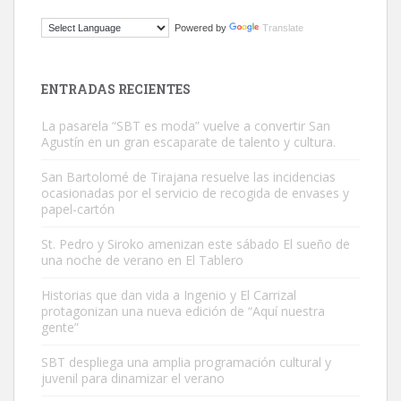
Gato manso encontrado
Powered by
Translate
Este gato macho ha aparecido en la calle hace menos de un mes,
es muy manso y extremadamente cari...
Leales.org » Gran Canaria
|
9.7.2025
ENTRADAS RECIENTES
La pasarela “SBT es moda” vuelve a convertir San
Agustín en un gran escaparate de talento y cultura.
San Bartolomé de Tirajana resuelve las incidencias
ocasionadas por el servicio de recogida de envases y
papel-cartón
Adopción urgente
St. Pedro y Siroko amenizan este sábado El sueño de
Busco adopción responsable para mi perra. Pastor alemán,
una noche de verano en El Tablero
hembra, 4 años. Por motivos personales ...
Leales.org » Gran Canaria
|
6.7.2025
Historias que dan vida a Ingenio y El Carrizal
protagonizan una nueva edición de “Aquí nuestra
gente”
SBT despliega una amplia programación cultural y
juvenil para dinamizar el verano