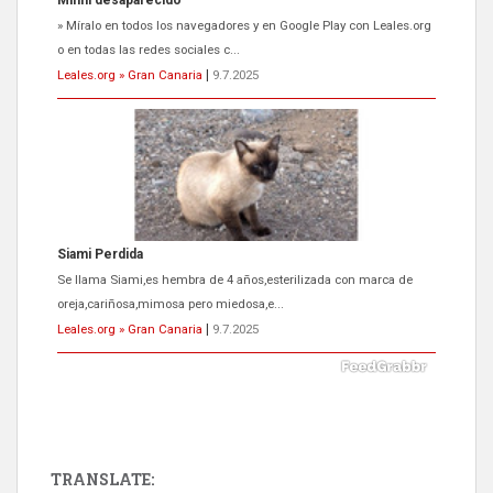
Siami Perdida
Se llama Siami,es hembra de 4 años,esterilizada con marca de
oreja,cariñosa,mimosa pero miedosa,e...
Leales.org » Gran Canaria
|
9.7.2025
ADOPCIÓN URGENTE GATA TEROR GRAN CANARIA
El ayuntamiento se va a llevar a Los Gatos callejeros de la zona los
próximos días, ella incluida...
Leales.org » Gran Canaria
|
9.7.2025
TRANSLATE: