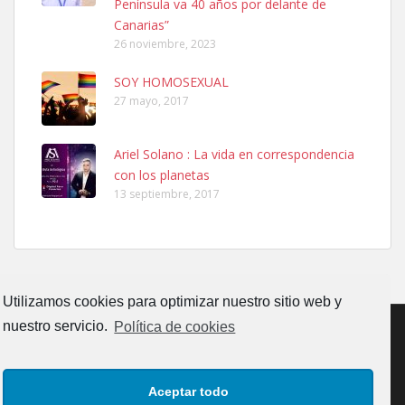
Península va 40 años por delante de
Leales.org » Gran Canaria
|
6.7.2025
Canarias”
26 noviembre, 2023
SOY HOMOSEXUAL
27 mayo, 2017
Ariel Solano : La vida en correspondencia
Adopcion
con los planetas
Busco casa de acogida para mi perrita ya que por temas de trabajo
13 septiembre, 2017
no la puedo tener. Solo gente r...
Leales.org » Gran Canaria
|
4.7.2025
Utilizamos cookies para optimizar nuestro sitio web y
nuestro servicio.
Política de cookies
Gata joven encontrada
CONTACTO
AVISO LEGAL
POLÍTICA DE PRIVACIDAD
Gata joven encontrada en zona calle San Bernardo de Las Palmas
Aceptar todo