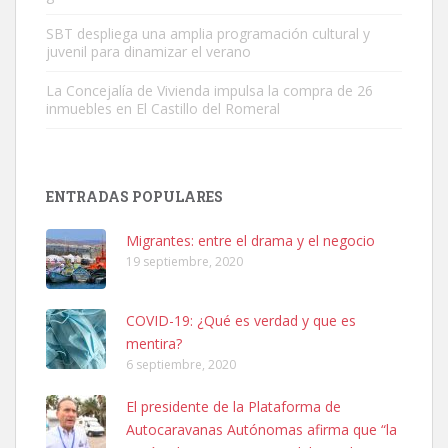
SBT despliega una amplia programación cultural y
juvenil para dinamizar el verano
La Concejalía de Vivienda impulsa la compra de 26
inmuebles en El Castillo del Romeral
SHIBA PERDIDO AVDA JOSE MESA Y LOPEZ
PERRO MACHO RAZA SHIBA CON MICROCHIP PERDIDO HOY
ENTRADAS POPULARES
06/07/2025 ZONA MESA Y LOPEZ. ES MUY ASUSTADIZO
Leales.org » Gran Canaria
|
6.7.2025
Migrantes: entre el drama y el negocio
19 septiembre, 2020
COVID-19: ¿Qué es verdad y que es
mentira?
6 septiembre, 2020
Ninfa perdida
El presidente de la Plataforma de
El día 5 se los perdió una ninfa papillera, asustada tiene miedo a la
Autocaravanas Autónomas afirma que “la
calle, se perdió por la zon...