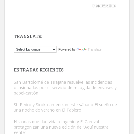
TRANSLATE:
Gato manso encontrado
Powered by
Translate
Este gato macho ha aparecido en la calle hace menos de un mes,
es muy manso y extremadamente cari...
Leales.org » Gran Canaria
|
9.7.2025
ENTRADAS RECIENTES
San Bartolomé de Tirajana resuelve las incidencias
ocasionadas por el servicio de recogida de envases y
papel-cartón
St. Pedro y Siroko amenizan este sábado El sueño de
una noche de verano en El Tablero
Adopción urgente
Busco adopción responsable para mi perra. Pastor alemán,
Historias que dan vida a Ingenio y El Carrizal
protagonizan una nueva edición de “Aquí nuestra
hembra, 4 años. Por motivos personales ...
gente”
Leales.org » Gran Canaria
|
6.7.2025