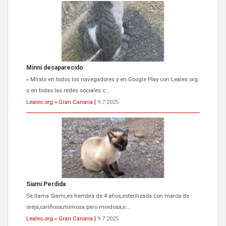
Siami Perdida
Se llama Siami,es hembra de 4 años,esterilizada con marca de
oreja,cariñosa,mimosa pero miedosa,e...
Leales.org » Gran Canaria
|
9.7.2025
ADOPCIÓN URGENTE GATA TEROR GRAN CANARIA
El ayuntamiento se va a llevar a Los Gatos callejeros de la zona los
próximos días, ella incluida...
Leales.org » Gran Canaria
|
9.7.2025