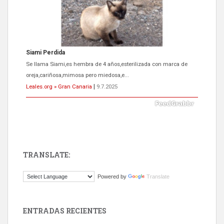
Siami Perdida
Se llama Siami,es hembra de 4 años,esterilizada con marca de
oreja,cariñosa,mimosa pero miedosa,e...
Leales.org » Gran Canaria
|
9.7.2025
TRANSLATE:
ADOPCIÓN URGENTE GATA TEROR GRAN CANARIA
Powered by
Translate
El ayuntamiento se va a llevar a Los Gatos callejeros de la zona los
próximos días, ella incluida...
Leales.org » Gran Canaria
|
9.7.2025
ENTRADAS RECIENTES