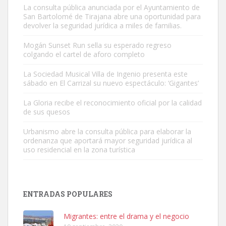
La consulta pública anunciada por el Ayuntamiento de
San Bartolomé de Tirajana abre una oportunidad para
devolver la seguridad jurídica a miles de familias.
Mogán Sunset Run sella su esperado regreso
colgando el cartel de aforo completo
Gato manso encontrado
Este gato macho ha aparecido en la calle hace menos de un mes,
La Sociedad Musical Villa de Ingenio presenta este
sábado en El Carrizal su nuevo espectáculo: ‘Gigantes’
es muy manso y extremadamente cari...
Leales.org » Gran Canaria
|
9.7.2025
La Gloria recibe el reconocimiento oficial por la calidad
de sus quesos
Urbanismo abre la consulta pública para elaborar la
ordenanza que aportará mayor seguridad jurídica al
uso residencial en la zona turística
Adopción urgente
Busco adopción responsable para mi perra. Pastor alemán,
ENTRADAS POPULARES
hembra, 4 años. Por motivos personales ...
Leales.org » Gran Canaria
|
6.7.2025
Migrantes: entre el drama y el negocio