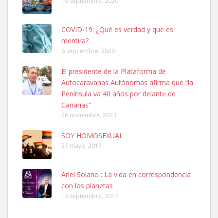
19 septiembre, 2020
COVID-19: ¿Qué es verdad y que es
mentira?
6 septiembre, 2020
SHIBA PERDIDO AVDA JOSE MESA Y LOPEZ
El presidente de la Plataforma de
PERRO MACHO RAZA SHIBA CON MICROCHIP PERDIDO HOY
Autocaravanas Autónomas afirma que “la
06/07/2025 ZONA MESA Y LOPEZ. ES MUY ASUSTADIZO
Península va 40 años por delante de
Leales.org » Gran Canaria
|
6.7.2025
Canarias”
26 noviembre, 2023
SOY HOMOSEXUAL
27 mayo, 2017
Ariel Solano : La vida en correspondencia
Ninfa perdida
con los planetas
El día 5 se los perdió una ninfa papillera, asustada tiene miedo a la
13 septiembre, 2017
calle, se perdió por la zon...
Leales.org » Gran Canaria
|
6.7.2025