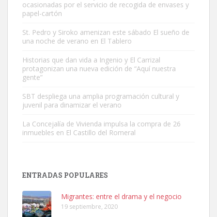
ocasionadas por el servicio de recogida de envases y
papel-cartón
St. Pedro y Siroko amenizan este sábado El sueño de
una noche de verano en El Tablero
Gato manso encontrado
Este gato macho ha aparecido en la calle hace menos de un mes,
Historias que dan vida a Ingenio y El Carrizal
protagonizan una nueva edición de “Aquí nuestra
es muy manso y extremadamente cari...
gente”
Leales.org » Gran Canaria
|
9.7.2025
SBT despliega una amplia programación cultural y
juvenil para dinamizar el verano
La Concejalía de Vivienda impulsa la compra de 26
inmuebles en El Castillo del Romeral
Adopción urgente
Busco adopción responsable para mi perra. Pastor alemán,
ENTRADAS POPULARES
hembra, 4 años. Por motivos personales ...
Leales.org » Gran Canaria
|
6.7.2025
Migrantes: entre el drama y el negocio
19 septiembre, 2020