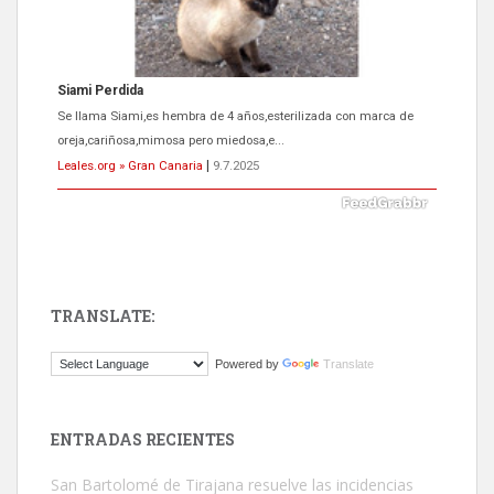
Siami Perdida
Se llama Siami,es hembra de 4 años,esterilizada con marca de
oreja,cariñosa,mimosa pero miedosa,e...
Leales.org » Gran Canaria
|
9.7.2025
TRANSLATE:
ADOPCIÓN URGENTE GATA TEROR GRAN CANARIA
Powered by
Translate
El ayuntamiento se va a llevar a Los Gatos callejeros de la zona los
próximos días, ella incluida...
Leales.org » Gran Canaria
|
9.7.2025
ENTRADAS RECIENTES
San Bartolomé de Tirajana resuelve las incidencias