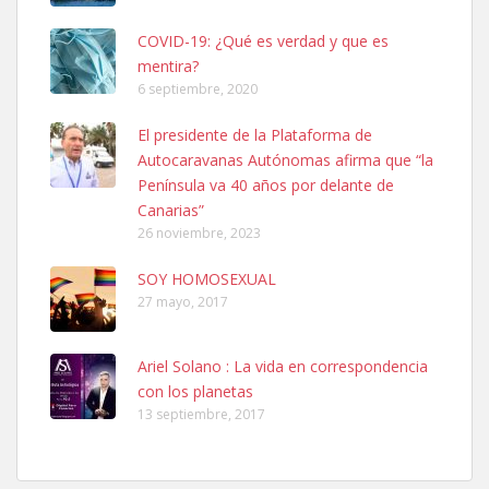
COVID-19: ¿Qué es verdad y que es
mentira?
6 septiembre, 2020
SHIBA PERDIDO AVDA JOSE MESA Y LOPEZ
El presidente de la Plataforma de
PERRO MACHO RAZA SHIBA CON MICROCHIP PERDIDO HOY
Autocaravanas Autónomas afirma que “la
06/07/2025 ZONA MESA Y LOPEZ. ES MUY ASUSTADIZO
Península va 40 años por delante de
Leales.org » Gran Canaria
|
6.7.2025
Canarias”
26 noviembre, 2023
SOY HOMOSEXUAL
27 mayo, 2017
Ariel Solano : La vida en correspondencia
Ninfa perdida
con los planetas
El día 5 se los perdió una ninfa papillera, asustada tiene miedo a la
13 septiembre, 2017
calle, se perdió por la zon...
Leales.org » Gran Canaria
|
6.7.2025