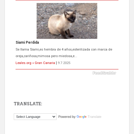
Siami Perdida
Se llama Siami,es hembra de 4 años,esterilizada con marca de
oreja,cariñosa,mimosa pero miedosa,e...
Leales.org » Gran Canaria
|
9.7.2025
TRANSLATE:
ADOPCIÓN URGENTE GATA TEROR GRAN CANARIA
Powered by
Translate
El ayuntamiento se va a llevar a Los Gatos callejeros de la zona los
próximos días, ella incluida...
Leales.org » Gran Canaria
|
9.7.2025