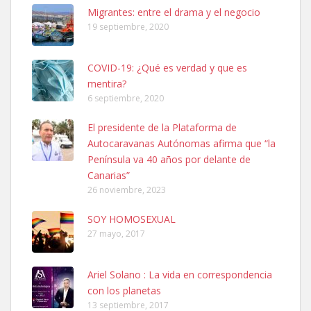
Leales.org » Gran Canaria
|
6.7.2025
Migrantes: entre el drama y el negocio
19 septiembre, 2020
COVID-19: ¿Qué es verdad y que es
mentira?
6 septiembre, 2020
SHIBA PERDIDO AVDA JOSE MESA Y LOPEZ
El presidente de la Plataforma de
PERRO MACHO RAZA SHIBA CON MICROCHIP PERDIDO HOY
Autocaravanas Autónomas afirma que “la
06/07/2025 ZONA MESA Y LOPEZ. ES MUY ASUSTADIZO
Península va 40 años por delante de
Leales.org » Gran Canaria
|
6.7.2025
Canarias”
26 noviembre, 2023
SOY HOMOSEXUAL
27 mayo, 2017
Ariel Solano : La vida en correspondencia
Ninfa perdida
con los planetas
El día 5 se los perdió una ninfa papillera, asustada tiene miedo a la
13 septiembre, 2017
calle, se perdió por la zon...