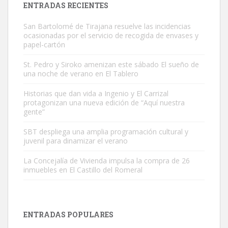
ENTRADAS RECIENTES
San Bartolomé de Tirajana resuelve las incidencias
ocasionadas por el servicio de recogida de envases y
papel-cartón
St. Pedro y Siroko amenizan este sábado El sueño de
una noche de verano en El Tablero
Gato manso encontrado
Este gato macho ha aparecido en la calle hace menos de un mes,
Historias que dan vida a Ingenio y El Carrizal
protagonizan una nueva edición de “Aquí nuestra
es muy manso y extremadamente cari...
gente”
Leales.org » Gran Canaria
|
9.7.2025
SBT despliega una amplia programación cultural y
juvenil para dinamizar el verano
La Concejalía de Vivienda impulsa la compra de 26
inmuebles en El Castillo del Romeral
Adopción urgente
Busco adopción responsable para mi perra. Pastor alemán,
ENTRADAS POPULARES
hembra, 4 años. Por motivos personales ...