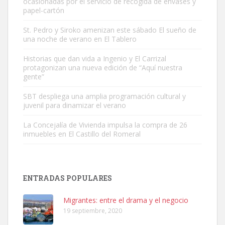
ocasionadas por el servicio de recogida de envases y
papel-cartón
St. Pedro y Siroko amenizan este sábado El sueño de
una noche de verano en El Tablero
Gato manso encontrado
Este gato macho ha aparecido en la calle hace menos de un mes,
Historias que dan vida a Ingenio y El Carrizal
protagonizan una nueva edición de “Aquí nuestra
es muy manso y extremadamente cari...
gente”
Leales.org » Gran Canaria
|
9.7.2025
SBT despliega una amplia programación cultural y
juvenil para dinamizar el verano
La Concejalía de Vivienda impulsa la compra de 26
inmuebles en El Castillo del Romeral
Adopción urgente
Busco adopción responsable para mi perra. Pastor alemán,
ENTRADAS POPULARES
hembra, 4 años. Por motivos personales ...
Leales.org » Gran Canaria
|
6.7.2025
Migrantes: entre el drama y el negocio
19 septiembre, 2020