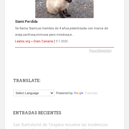
Siami Perdida
Se llama Siami,es hembra de 4 años,esterilizada con marca de
oreja,cariñosa,mimosa pero miedosa,e...
Leales.org » Gran Canaria
|
9.7.2025
TRANSLATE:
ADOPCIÓN URGENTE GATA TEROR GRAN CANARIA
Powered by
Translate
El ayuntamiento se va a llevar a Los Gatos callejeros de la zona los
próximos días, ella incluida...
Leales.org » Gran Canaria
|
9.7.2025
ENTRADAS RECIENTES
San Bartolomé de Tirajana resuelve las incidencias