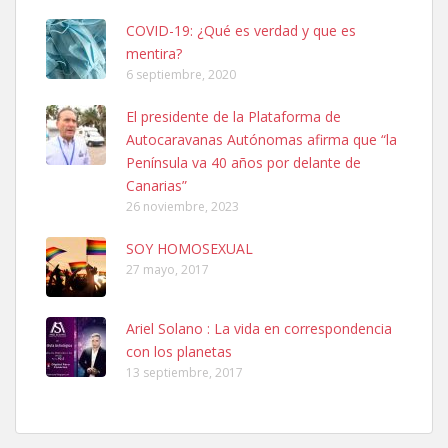
COVID-19: ¿Qué es verdad y que es
mentira?
6 septiembre, 2020
SHIBA PERDIDO AVDA JOSE MESA Y LOPEZ
El presidente de la Plataforma de
PERRO MACHO RAZA SHIBA CON MICROCHIP PERDIDO HOY
Autocaravanas Autónomas afirma que “la
06/07/2025 ZONA MESA Y LOPEZ. ES MUY ASUSTADIZO
Península va 40 años por delante de
Leales.org » Gran Canaria
|
6.7.2025
Canarias”
26 noviembre, 2023
SOY HOMOSEXUAL
27 mayo, 2017
Ariel Solano : La vida en correspondencia
Ninfa perdida
con los planetas
El día 5 se los perdió una ninfa papillera, asustada tiene miedo a la
13 septiembre, 2017
calle, se perdió por la zon...
Leales.org » Gran Canaria
|
6.7.2025